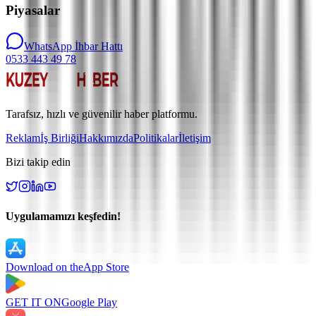
Piyasalar
WhatsApp İhbar Hattı
0533 443 49 78
Tarafsız, hızlı ve güvenilir haber platformu.
Reklam
İş Birliği
Hakkımızda
Politikalar
İletişim
Bizi takip edin
Uygulamamızı keşfedin!
Download on the
App Store
GET IT ON
Google Play