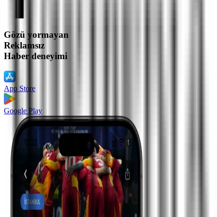
Gözü yormayan
Reklamsız
Haber deneyimi
App Store
Google Play