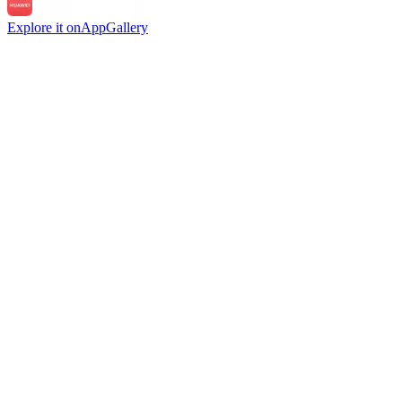
Explore it on
AppGallery