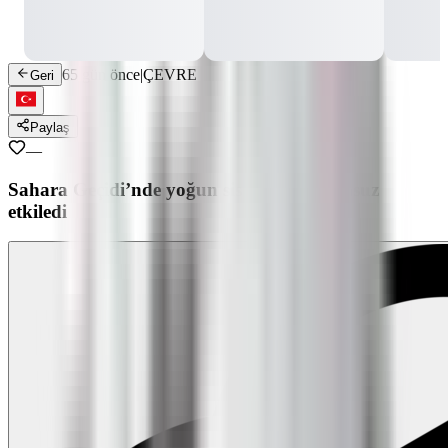
65 gün önce
|
ÇEVRE
Geri
Paylaş
—
Sahara Geçidi’nde yoğun sis ulaşımı olumsuz
etkiledi