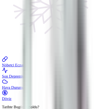
Nöbetçi Eczane
Son Depremler
Hava Durumu
Döviz
Tarihte Bugün
Ne oldu?