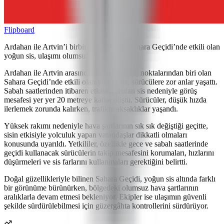
Flipboard
Ardahan ile Artvin’i birbirine bağlayan Sahara Geçidi’nde etkili olan
yoğun sis, ulaşımı olumsuz etkiledi.
Ardahan ile Artvin arasındaki önemli geçiş noktalarından biri olan
Sahara Geçidi’nde etkili olan yoğun sis, sürücülere zor anlar yaşattı.
Sabah saatlerinden itibaren etkisini artıran sis nedeniyle görüş
mesafesi yer yer 20 metreye kadar düştü. Sürücüler, düşük hızda
ilerlemek zorunda kalırken, trafikte aksaklıklar yaşandı.
Yüksek rakımı nedeniyle hava şartlarının sık sık değiştiği geçitte,
sisin etkisiyle yolculuk yapan vatandaşlar dikkatli olmaları
konusunda uyarıldı. Yetkililer, özellikle gece ve sabah saatlerinde
geçidi kullanacak sürücülerin takip mesafesini korumaları, hızlarını
düşürmeleri ve sis farlarını kullanmaları gerektiğini belirtti.
Doğal güzellikleriyle bilinen Sahara Geçidi, yoğun sis altında farklı
bir görünüme bürünürken, bölgedeki olumsuz hava şartlarının
aralıklarla devam etmesi bekleniyor. Ekipler ise ulaşımın güvenli
şekilde sürdürülebilmesi için güzergâhta kontrollerini sürdürüyor.