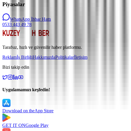
Piyasalar
WhatsApp İhbar Hattı
0533 443 49 78
Tarafsız, hızlı ve güvenilir haber platformu.
Reklam
İş Birliği
Hakkımızda
Politikalar
İletişim
Bizi takip edin
Uygulamamızı keşfedin!
Download on the
App Store
GET IT ON
Google Play