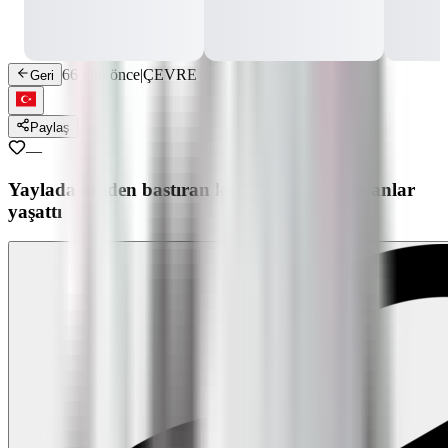
66 gün önce
|
ÇEVRE
Geri
Paylaş
—
Yaylada aniden bastıran kar, çobanlara zor anlar
yaşattı