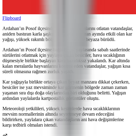
Flipboard
Ardahan’ın Posof ilçesinde yaylada hayvanlarını otlatan vatandaşlar,
aniden bastıran karla şaşkınlık yaşadı. Haziran ayında etkili olan kar
yağışı, yüksek rakımlı bölgeleri kısa sürede beyaza bürüdü.
Ardahan’ın Posof ilçesine bağlı Posof yaylasında sabah saatlerinde
sürülerini otlatmak için yaylaya çıkan besiciler, hava sıcaklığının
düşmesiyle birlikte başlayan kara hazırlıksız yakalandı. Kar altında
kalan meralarda hayvanlarını kontrol eden vatandaşlar, yağışın kısa
süreli olmasına rağmen zorluk yaşadı.
Kar yağışıyla birlikte ortaya çıkan beyaz manzara dikkat çekerken,
besiciler ise yaz mevsiminde kar görmenin bölgede zaman zaman
yaşanan sıra dışı doğa olaylarından biri olduğunu belirtti. Yağışın
ardından yaylalarda kartpostallık görüntüler oluştu.
Meteoroloji yetkilileri, yüksek kesimlerde hava sıcaklıklarının
mevsim normallerinin altında seyretmeye devam edeceğini
bildirirken, yaylalara çıkan vatandaşların ani hava değişimlerine
karşı tedbirli olmaları istendi.