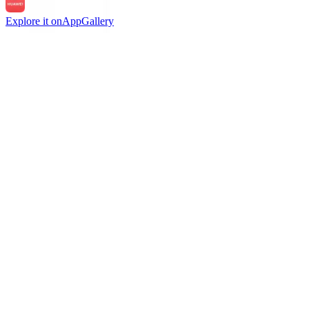
Explore it on
AppGallery