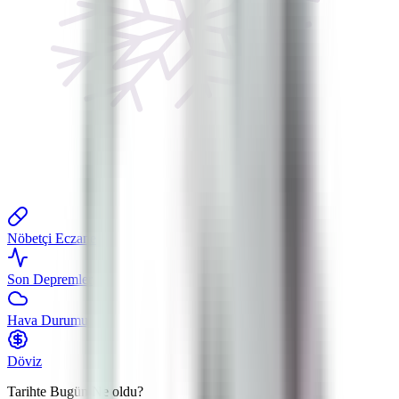
Nöbetçi Eczane
Son Depremler
Hava Durumu
Döviz
Tarihte Bugün
Ne oldu?