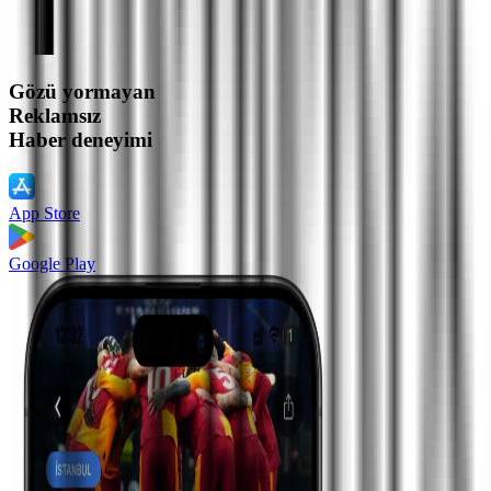
Gözü yormayan
Reklamsız
Haber deneyimi
App Store
Google Play