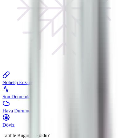
Nöbetçi Eczane
Son Depremler
Hava Durumu
Döviz
Tarihte Bugün
Ne oldu?