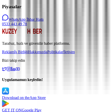
Piyasalar
WhatsApp İhbar Hattı
0533 443 49 78
Tarafsız, hızlı ve güvenilir haber platformu.
Reklam
İş Birliği
Hakkımızda
Politikalar
İletişim
Bizi takip edin
Uygulamamızı keşfedin!
Download on the
App Store
GET IT ON
Google Play