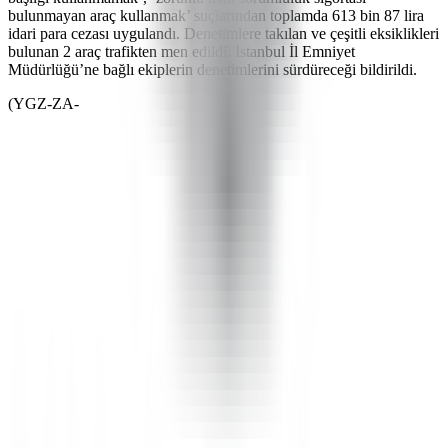
bulunmayan araç kullanmak’ suçlarından toplamda 613 bin 87 lira
idari para cezası uygulandı. Denetimlere takılan ve çeşitli eksiklikleri
bulunan 2 araç trafikten men edildi. İstanbul İl Emniyet
Müdürlüğü’ne bağlı ekiplerin denetimlerini sürdüreceği bildirildi.
(YGZ-ZA-