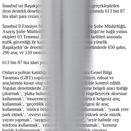
İstanbul’un Başakşehir ilçesinde 2 gün boyunca gerçekleştirilen
dron destekli denetimlerde 248 araç sürücüne toplamda 613 bin 87
lira idari para cezası uygulandı.
İstanbul İl Emniyet Müdürlüğü Trafik Denetleme Şube Müdürlüğü,
Asayiş Şube Müdürlüğü ile Asayiş Şube Müdürlüğü’ne bağlı yunus
ekipleri 03 Temmuz 2026 ve 05. Temmuz 2026 tarihleri arasında
trafik güvenliği ile kamu düzeninin sağlanmasına yönelik
Başakşehir’de denetim yaptı. Dron destekli denetimlerde 650 şahıs,
296 araç ve 120 motosiklet kontrol edildi.
613 bin 87 lira idari para cezası
Onlarca polisin katıldığı denetimlerde yolculara Genel Bilgi
Taraması (GBT) yapılırken, sürücülerin ise ehliyet, ruhsat ve
araçlarında kusur olup olmadığı detaylı bir şekilde kontrol edildi.
Yapılan denetimlerde 248 araÇ sürücüne ‘çekme belgeli aracı trafiğe
çıkarmak’, ‘plaka bulundurmamak’, ‘Görüşü engelleyecek aksesuar
kullanmak’, ‘muayenesiz araç kullanmak’, ‘sürücü belgesiz araç
kullanmak’, ‘geçerlilik süresi dolan sürücü belgesi ile araç
kullanmak’, ‘sürücü belgesini yanında bulundurmamak’, ‘yasak yere
park etmek’, ‘.evreyi rahatsız edecek şekilde yüksek sesle müzik
yayını yapmak’, ‘saygısızca araç kullanmak’, ‘seyir halinde cep
telefonu kullanmak’, ‘emniyet kemeri kullanmamak’, ‘koruma
başlığı kullanmamak’, ‘zorunlu mali sorumluluk sigortası