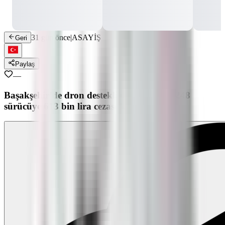
31 gün önce
|
ASAYİŞ
Geri
Paylaş
—
Başakşehir’de dron destekli denetimlerde 248
sürücüye 613 bin lira cezası kesildi