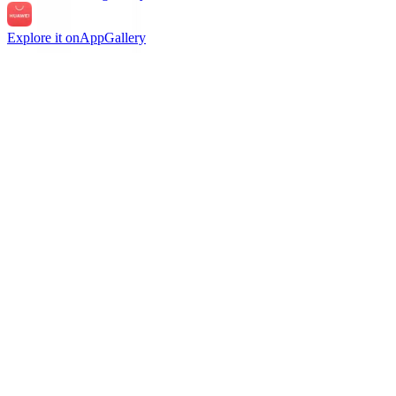
Explore it on
AppGallery