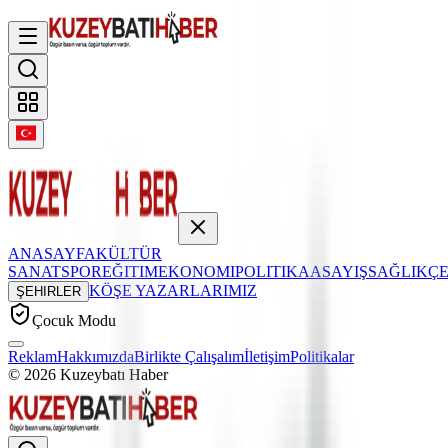
ANASAYFA
KÜLTÜR
SANAT
SPOR
EĞITIM
EKONOMI
POLITIKA
ASAYIŞ
SAĞLIK
Ç
KÖŞE YAZARLARIMIZ
ŞEHIRLER
Çocuk Modu
Reklam
Hakkımızda
Birlikte Çalışalım
İletişim
Politikalar
©
2026
Kuzeybatı Haber