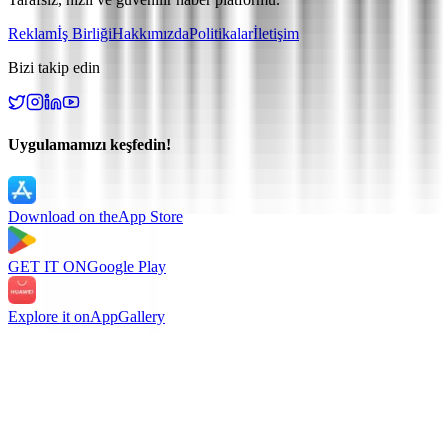
Reklam
İş Birliği
Hakkımızda
Politikalar
İletişim
Bizi takip edin
Uygulamamızı keşfedin!
Download on the
App Store
GET IT ON
Google Play
Explore it on
AppGallery