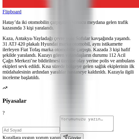
Flipboard
Hatay’da iki otomobilin çarpışması sonucu meydana gelen trafik
kazasında 3 kişi yaralandı.
Kaza, Antakya-Yayladağı çevre yolu Sofular kavşağında yaşandı.
31 ATJ 420 plakalı Hyundai marka otomobil, aynı istikamette
ilerleyen Fiat Tofaş marka otomobille çarpıştı. Kazada 3 kişi hafif
şekilde yaralandı. Kazayı gören vatandaşların durumu 112 Acil
Çağrı Merkezi’ne bildirilmesi üzerine olay yerine polis ve ambulans
ekipleri sevk edildi. Kısa sürede bölgeye gelen sağlık ekiplerinin ilk
müdahalesinin ardından yaralılar hastaneye kaldırıldı. Kazayla ilgili
inceleme başlatıldı.
Piyasalar
?
Kurallara uygun yorum yapın
Gönder