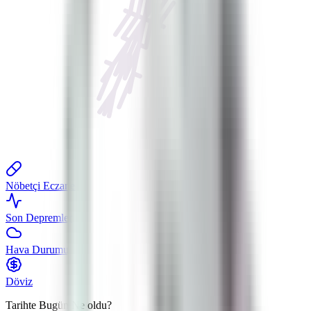
Nöbetçi Eczane
Son Depremler
Hava Durumu
Döviz
Tarihte Bugün
Ne oldu?