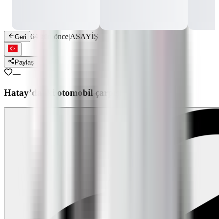
64 gün önce
|
ASAYİŞ
Geri
Paylaş
—
Hatay’da iki otomobil çarpıştı: 3 yaralı