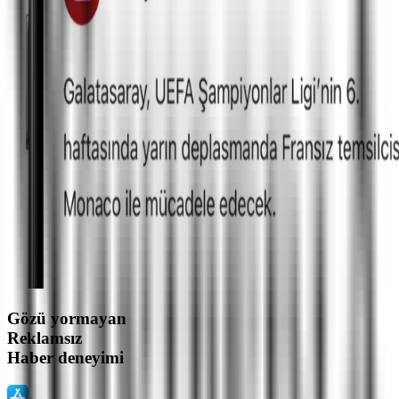
Gözü yormayan
Reklamsız
Haber deneyimi