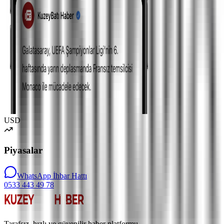
USD
Piyasalar
WhatsApp İhbar Hattı
0533 443 49 78
Tarafsız, hızlı ve güvenilir haber platformu.