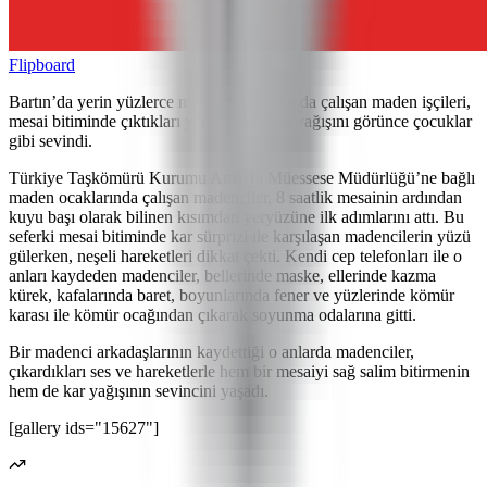
Flipboard
Bartın’da yerin yüzlerce metre altında altında çalışan maden işçileri,
mesai bitiminde çıktıkları yeryüzünde kar yağışını görünce çocuklar
gibi sevindi.
Türkiye Taşkömürü Kurumu Amasra Müessese Müdürlüğü’ne bağlı
maden ocaklarında çalışan madenciler, 8 saatlik mesainin ardından
kuyu başı olarak bilinen kısımdan yeryüzüne ilk adımlarını attı. Bu
seferki mesai bitiminde kar sürprizi ile karşılaşan madencilerin yüzü
gülerken, neşeli hareketleri dikkat çekti. Kendi cep telefonları ile o
anları kaydeden madenciler, bellerinde maske, ellerinde kazma
kürek, kafalarında baret, boyunlarında fener ve yüzlerinde kömür
karası ile kömür ocağından çıkarak soyunma odalarına gitti.
Bir madenci arkadaşlarının kaydettiği o anlarda madenciler,
çıkardıkları ses ve hareketlerle hem bir mesaiyi sağ salim bitirmenin
hem de kar yağışının sevincini yaşadı.
[gallery ids="15627"]