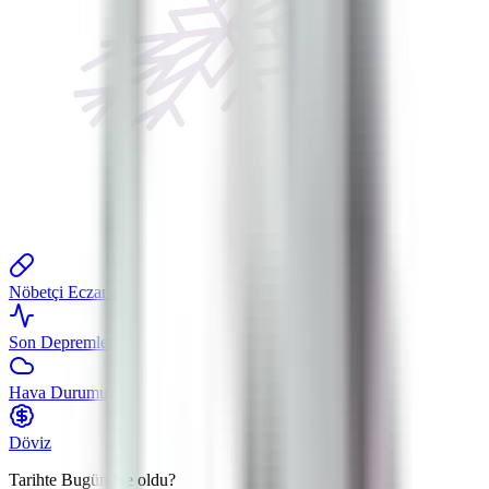
Nöbetçi Eczane
Son Depremler
Hava Durumu
Döviz
Tarihte Bugün
Ne oldu?