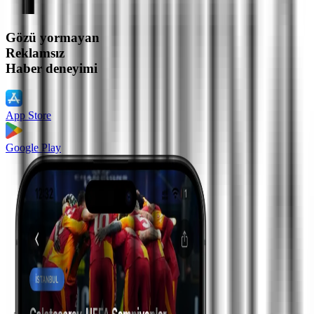
Gözü yormayan
Reklamsız
Haber deneyimi
App Store
Google Play