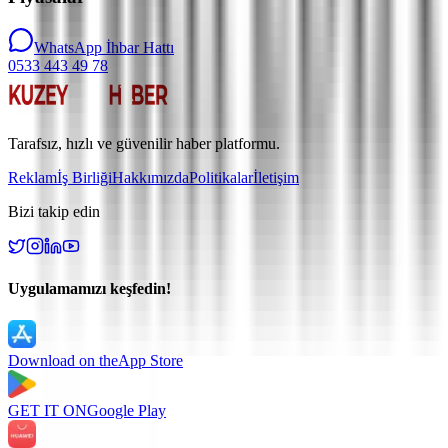
WhatsApp İhbar Hattı
0533 443 49 78
Tarafsız, hızlı ve güvenilir haber platformu.
Reklam
İş Birliği
Hakkımızda
Politikalar
İletişim
Bizi takip edin
Uygulamamızı keşfedin!
Download on the
App Store
GET IT ON
Google Play