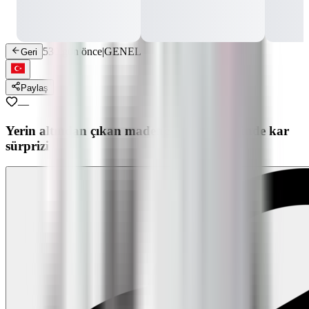
530 gün önce
|
GENEL
Geri
Paylaş
—
Yerin altından çıkan madencilere yer yüzünde kar
sürprizi