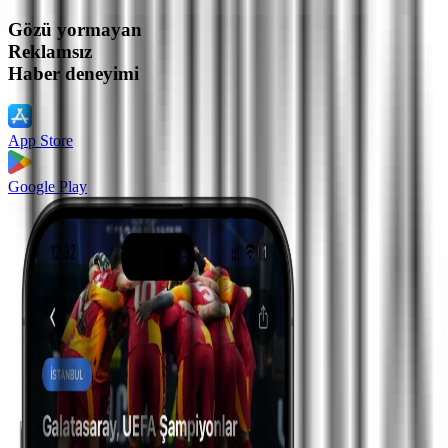
Gözü yormayan
Reklamsız
Haber deneyimi
App Store
Google Play