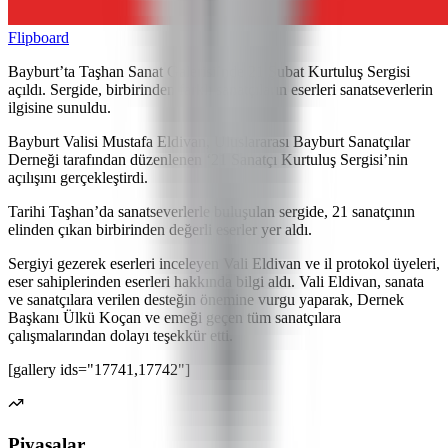
Flipboard
Bayburt’ta Taşhan Sanat Galerisi’nde 21 Şubat Kurtuluş Sergisi
açıldı. Sergide, birbirinden farklı sanatçıların eserleri sanatseverlerin
ilgisine sunuldu.
Bayburt Valisi Mustafa Eldivan, Uluslararası Bayburt Sanatçılar
Derneği tarafından düzenlenen ‘21 Sanatçı Kurtuluş Sergisi’nin
açılışını gerçekleştirdi.
Tarihi Taşhan’da sanatseverlerle buluşulan sergide, 21 sanatçının
elinden çıkan birbirinden değerli eserler yer aldı.
Sergiyi gezerek eserleri inceleyen Vali Eldivan ve il protokol üyeleri,
eser sahiplerinden eserleri hakkında bilgi aldı. Vali Eldivan, sanata
ve sanatçılara verilen desteğin önemine vurgu yaparak, Dernek
Başkanı Ülkü Koçan ve emeği geçen tüm sanatçılara
çalışmalarından dolayı teşekkür etti.
[gallery ids="17741,17742"]
Piyasalar