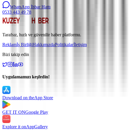
WhatsApp İhbar Hattı
0533 443 49 78
Tarafsız, hızlı ve güvenilir haber platformu.
Reklam
İş Birliği
Hakkımızda
Politikalar
İletişim
Bizi takip edin
Uygulamamızı keşfedin!
Download on the
App Store
GET IT ON
Google Play
Explore it on
AppGallery