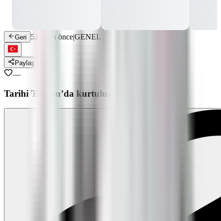
529 gün önce
|
GENEL
Geri
Paylaş
—
Tarihi Taşhan’da kurtuluş sergisi açıldı