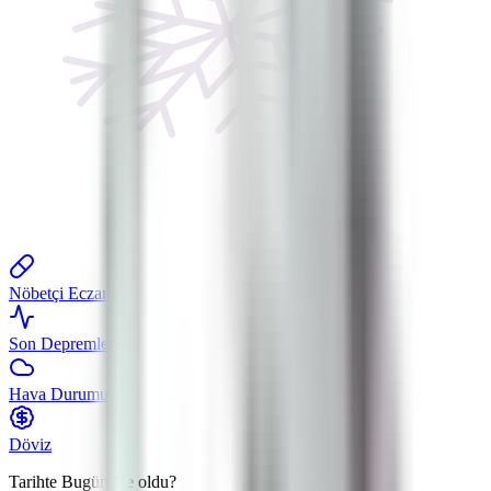
Nöbetçi Eczane
Son Depremler
Hava Durumu
Döviz
Tarihte Bugün
Ne oldu?