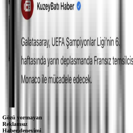
Gözü yormayan
Reklamsız
Haber deneyimi