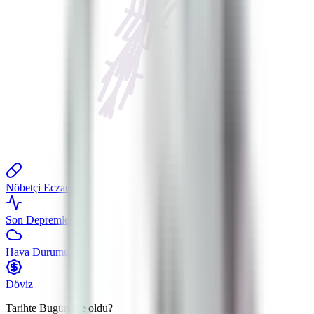
Nöbetçi Eczane
Son Depremler
Hava Durumu
Döviz
Tarihte Bugün
Ne oldu?