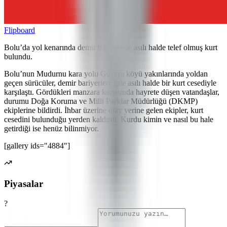
Flipboard
Bolu’da yol kenarında demir bariyerlere asılı halde telef olmuş kurt
bulundu.
Bolu’nun Mudurnu kara yolu Gövem köyü yakınlarında yoldan
geçen sürücüler, demir bariyerlere iple asılı halde bir kurt cesediyle
karşılaştı. Gördükleri manzara karşısında hayrete düşen vatandaşlar,
durumu Doğa Koruma ve Milli Parklar Müdürlüğü (DKMP)
ekiplerine bildirdi. İhbar üzerine olay yerine gelen ekipler, kurt
cesedini bulunduğu yerden kaldırdı. Kurdu kimin ve nasıl bu hale
getirdiği ise henüz bilinmiyor.
[gallery ids="4884"]
Piyasalar
?