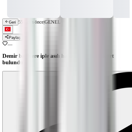
556 gün önce
|
GENEL
Geri
Paylaş
—
Demir bariyere iple asılı halde telef olmuş kurt
bulundu