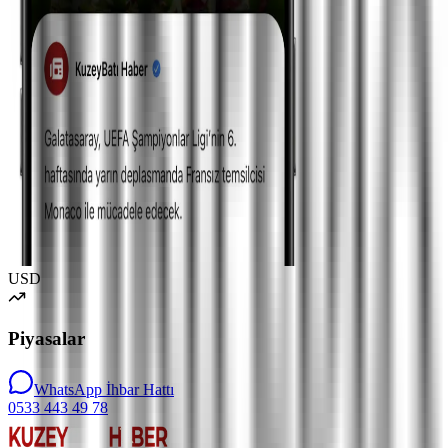
USD
Piyasalar
WhatsApp İhbar Hattı
0533 443 49 78