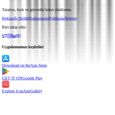
Tarafsız, hızlı ve güvenilir haber platformu.
Reklam
İş Birliği
Hakkımızda
Politikalar
İletişim
Bizi takip edin
Uygulamamızı keşfedin!
Download on the
App Store
GET IT ON
Google Play
Explore it on
AppGallery