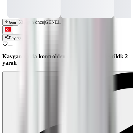
533 gün önce
|
GENEL
Geri
Paylaş
—
Kaygan yolda kontrolden çıkan minibüs devrildi: 2
yaralı