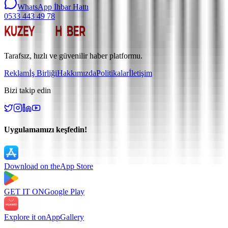
WhatsApp İhbar Hattı
0533 443 49 78
Tarafsız, hızlı ve güvenilir haber platformu.
Reklam
İş Birliği
Hakkımızda
Politikalar
İletişim
Bizi takip edin
Uygulamamızı keşfedin!
Download on the
App Store
GET IT ON
Google Play
Explore it on
AppGallery