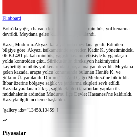
Flipboard
Bolu’da yağışlı havada kontrolden çıkan bir minibüs, yol kenarına
devrildi. Meydana gelen kazada 2 kişi yaralandı.
Kaza, Mudurnu-Akyazı kara yolunda meydana geldi. Edinilen
bilgiye göre, Akyazı istikametinde seyreden Kadir K. yönetimindeki
06 KJ 481 plakalı minibüs, yağışlı havanın etkisiyle kayganlaşan
yolda kontrolden çıktı. Sürücüsünün direksiyon hakimiyetini
kaybettiği minibüs yol kenarındaki boş alana yan devrildi. Meydana
gelen kazada, araçta yolcu konumunda bulunan Hanife K. ve
Şükran Ü. yaralandı. Durum 112 Acil Çağrı Merkezi’ne bildirildi.
İhbar üzerine bölgeye sağlık ve jandarma ekipleri sevk edildi.
Kazada yaralanan 2 kişi, sağlık ekipleri tarafından yapılan ilk
müdahalenin ardından Mudurnu İlçe Devlet Hastanesi’ne kaldırıldı.
Kazayla ilgili inceleme başlatıldı.
[gallery ids="13458,13459"]
Piyasalar