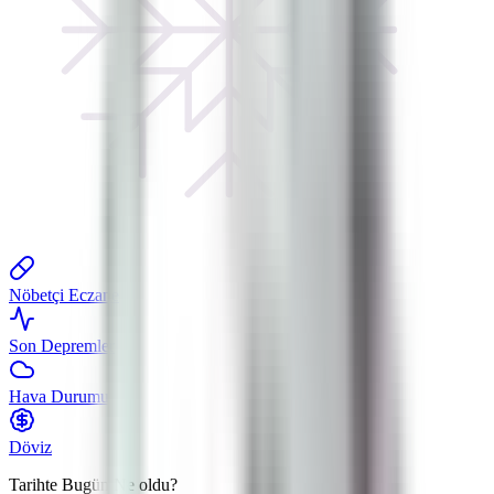
Nöbetçi Eczane
Son Depremler
Hava Durumu
Döviz
Tarihte Bugün
Ne oldu?