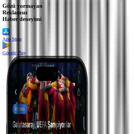
Gözü yormayan
Reklamsız
Haber deneyimi
App Store
Google Play