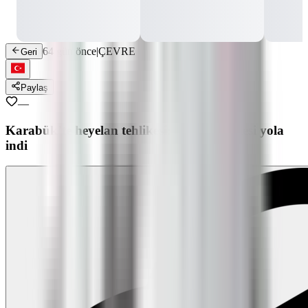
64 gün önce
|
ÇEVRE
Geri
Paylaş
—
Karabük’te heyelan tehlikesi: Toprak kütlesi yola
indi