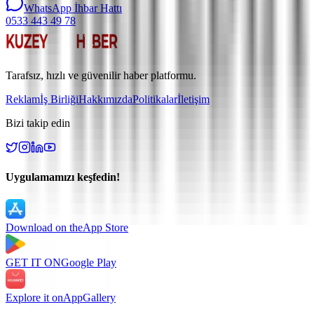
WhatsApp İhbar Hattı
0533 443 49 78
Tarafsız, hızlı ve güvenilir haber platformu.
Reklam
İş Birliği
Hakkımızda
Politikalar
İletişim
Bizi takip edin
Uygulamamızı keşfedin!
Download on the
App Store
GET IT ON
Google Play
Explore it on
AppGallery