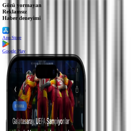
Gözü yormayan
Reklamsız
Haber deneyimi
App Store
Google Play