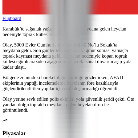
Flipboard
Karabük’te sağanak yağışların ardından meydana gelen heyelan
nedeniyle toprak kütlesi yola kadar ulaştı.
Olay, 5000 Evler Cumhuriyet Mahallesi 40 No’lu Sokak’ta
meydana geldi. Son günlerdeki sağanak yağmur sonrası yamaçta
toprak kayması meydana geldi. Heyelan nedeniyle kopan toprak
kütlesi eğimli araziden aşağı sürüklenerek istinat duvarını aşıp yola
kadar ulaştı.
Bölgede zemindeki hareketliliğin sürdüğü gözlenirken, AFAD
ekiplerinin yaptığı incelemelerde heyelanın fore kazıklarıyla
güçlendirilendirilen yapılar için risk oluşturmadığı öğrenildi.
Olay yerine sevk edilen polis ekipleri yola güvenlik şeridi çekti. Öte
yandan dolgu toprakta meydana gelen heyelan dron ile
görüntülendi.
Piyasalar