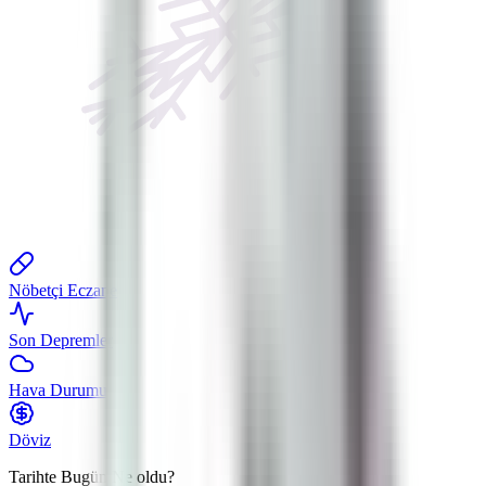
Nöbetçi Eczane
Son Depremler
Hava Durumu
Döviz
Tarihte Bugün
Ne oldu?