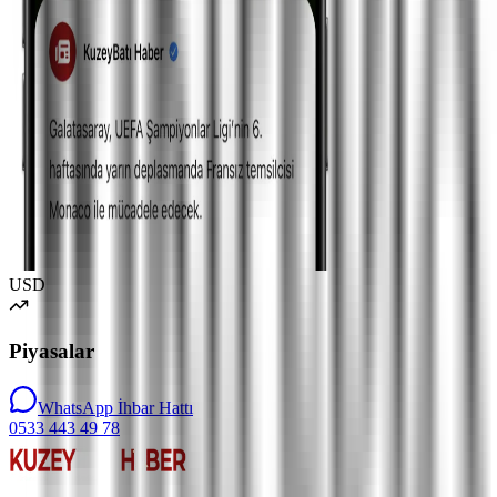
USD
Piyasalar
WhatsApp İhbar Hattı
0533 443 49 78