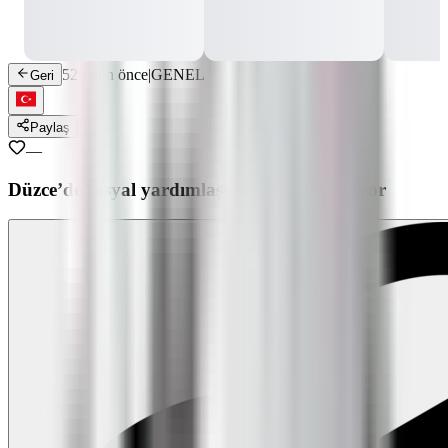
529 gün önce
|
GENEL
Geri
Paylaş
—
Düzce’de sosyal yardımlaşma ruhu güçleniyor