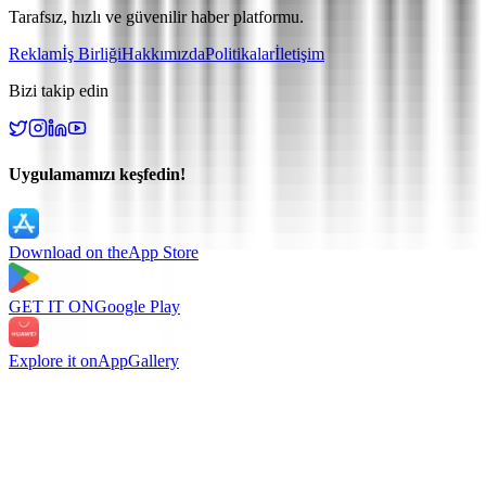
Tarafsız, hızlı ve güvenilir haber platformu.
Reklam
İş Birliği
Hakkımızda
Politikalar
İletişim
Bizi takip edin
Uygulamamızı keşfedin!
Download on the
App Store
GET IT ON
Google Play
Explore it on
AppGallery