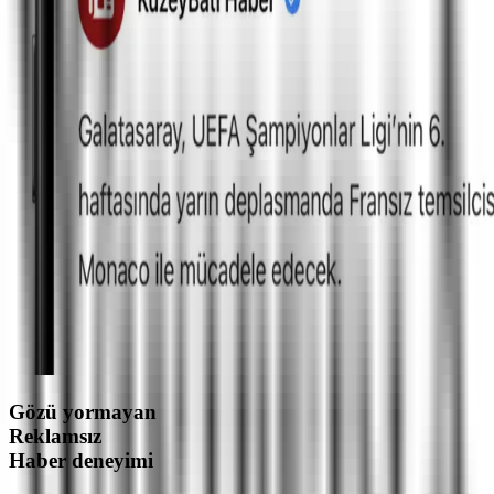
Gözü yormayan
Reklamsız
Haber deneyimi