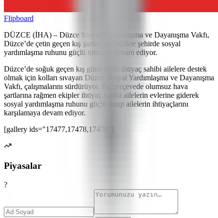
Flipboard
DÜZCE (İHA) – Düzce Sosyal Yardımlaşma ve Dayanışma Vakfı,
Düzce’de çetin geçen kış şartları ile birlikte şehirde sosyal
yardımlaşma ruhunu güçlü tutmaya devam ediyor.
Düzce’de soğuk geçen kış günlerinde ihtiyaç sahibi ailelere destek
olmak için kolları sıvayan Düzce Sosyal Yardımlaşma ve Dayanışma
Vakfı, çalışmalarını sürdürüyor. Bu çerçevede olumsuz hava
şartlarına rağmen ekipler ihtiyaç sahibi ailelerin evlerine giderek
sosyal yardımlaşma ruhunu güçlü tutup ailelerin ihtiyaçlarını
karşılamaya devam ediyor.
[gallery ids="17477,17478,17479"]
Piyasalar
?