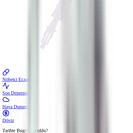
Nöbetçi Eczane
Son Depremler
Hava Durumu
Döviz
Tarihte Bugün
Ne oldu?