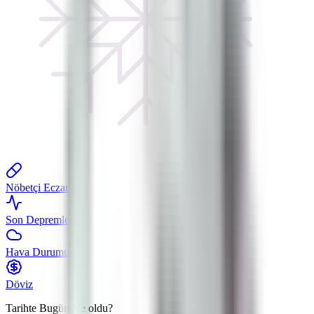
Nöbetçi Eczane
Son Depremler
Hava Durumu
Döviz
Tarihte Bugün
Ne oldu?