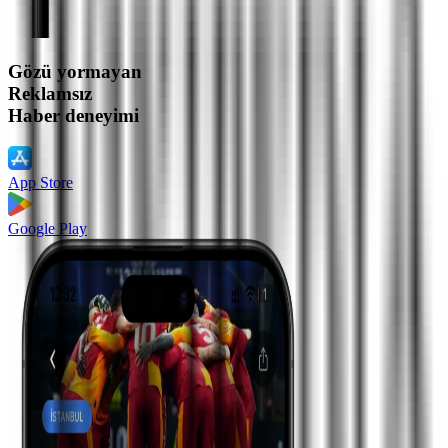
Gözü yormayan
Reklamsız
Haber deneyimi
App Store
Google Play