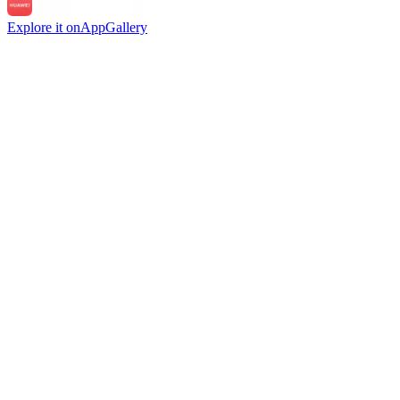
Explore it on
AppGallery