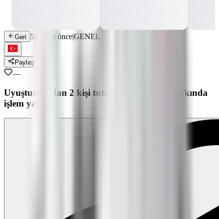
534 gün önce
|
GENEL
Geri
Paylaş
—
Uyuşturucudan 2 kişi tutuklandı, 64 kişi hakkında
işlem yapıldı