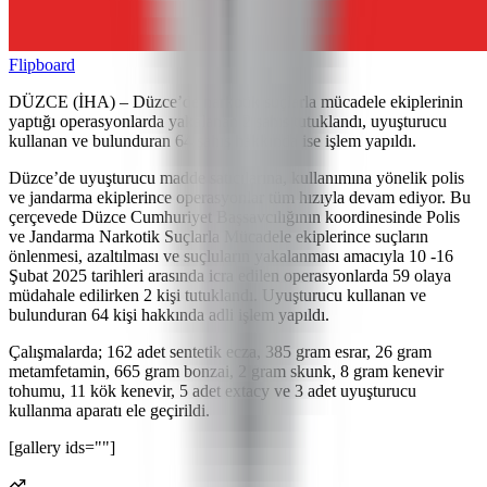
Flipboard
DÜZCE (İHA) – Düzce’de narkotik suçlarla mücadele ekiplerinin
yaptığı operasyonlarda yakalanan 2 şahıs tutuklandı, uyuşturucu
kullanan ve bulunduran 64 şahıs hakkında ise işlem yapıldı.
Düzce’de uyuşturucu madde satıcılarına, kullanımına yönelik polis
ve jandarma ekiplerince operasyonlar tüm hızıyla devam ediyor. Bu
çerçevede Düzce Cumhuriyet Başsavcılığının koordinesinde Polis
ve Jandarma Narkotik Suçlarla Mücadele ekiplerince suçların
önlenmesi, azaltılması ve suçluların yakalanması amacıyla 10 -16
Şubat 2025 tarihleri arasında icra edilen operasyonlarda 59 olaya
müdahale edilirken 2 kişi tutuklandı. Uyuşturucu kullanan ve
bulunduran 64 kişi hakkında adli işlem yapıldı.
Çalışmalarda; 162 adet sentetik ecza, 385 gram esrar, 26 gram
metamfetamin, 665 gram bonzai, 2 gram skunk, 8 gram kenevir
tohumu, 11 kök kenevir, 5 adet extacy ve 3 adet uyuşturucu
kullanma aparatı ele geçirildi.
[gallery ids=""]