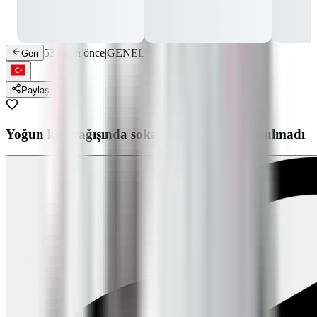
533 gün önce
|
GENEL
Geri
Paylaş
—
Yoğun kar yağışında sokak hayvanları unutulmadı