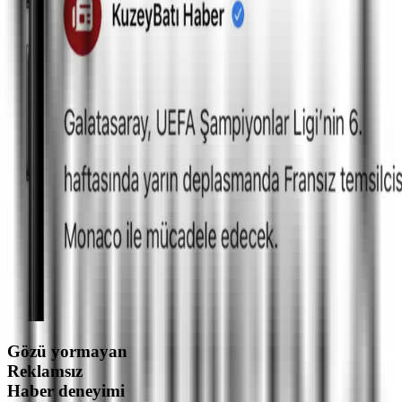
Gözü yormayan
Reklamsız
Haber deneyimi