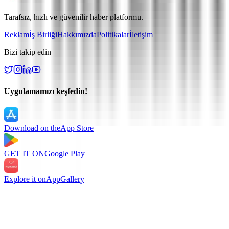
Tarafsız, hızlı ve güvenilir haber platformu.
Reklam
İş Birliği
Hakkımızda
Politikalar
İletişim
Bizi takip edin
Uygulamamızı keşfedin!
Download on the
App Store
GET IT ON
Google Play
Explore it on
AppGallery