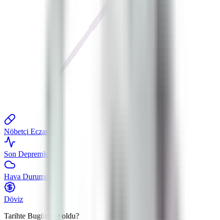
Nöbetçi Eczane
Son Depremler
Hava Durumu
Döviz
Tarihte Bugün
Ne oldu?