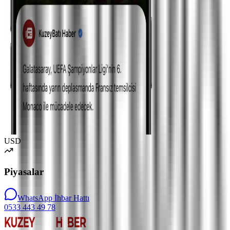
USD
Piyasalar
WhatsApp İhbar Hattı
0533 443 49 78