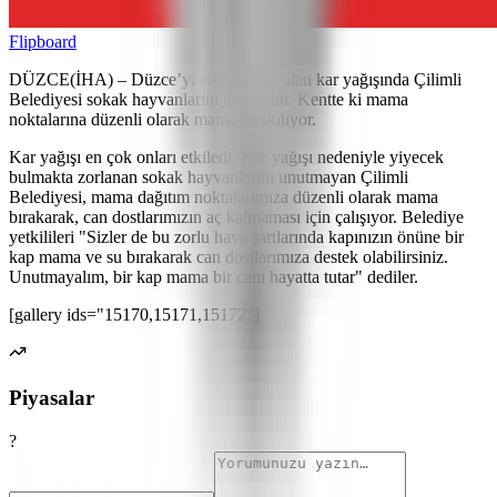
Flipboard
DÜZCE(İHA) – Düzce’yi etkisi altına alan kar yağışında Çilimli
Belediyesi sokak hayvanlarını unutmadı. Kentte ki mama
noktalarına düzenli olarak mama bırakılıyor.
Kar yağışı en çok onları etkiledi. Kar yağışı nedeniyle yiyecek
bulmakta zorlanan sokak hayvanlarını unutmayan Çilimli
Belediyesi, mama dağıtım noktalarımıza düzenli olarak mama
bırakarak, can dostlarımızın aç kalmaması için çalışıyor. Belediye
yetkilileri "Sizler de bu zorlu hava şartlarında kapınızın önüne bir
kap mama ve su bırakarak can dostlarımıza destek olabilirsiniz.
Unutmayalım, bir kap mama bir canı hayatta tutar" dediler.
[gallery ids="15170,15171,15172"]
Piyasalar
?