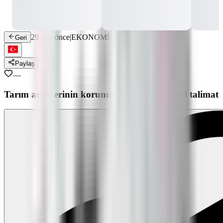
29 gün önce
|
EKONOMİ
Geri
Paylaş
—
Tarım arazilerinin korunmasına yönelik yeni talimat