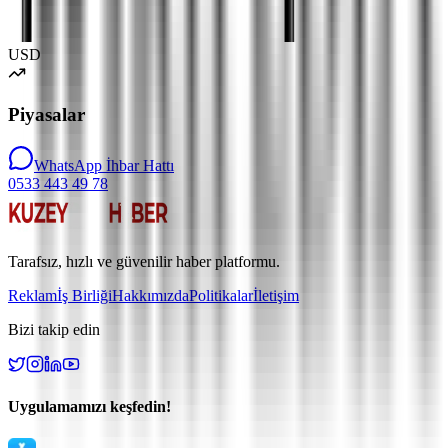
USD
Piyasalar
WhatsApp İhbar Hattı
0533 443 49 78
Tarafsız, hızlı ve güvenilir haber platformu.
Reklam
İş Birliği
Hakkımızda
Politikalar
İletişim
Bizi takip edin
Uygulamamızı keşfedin!