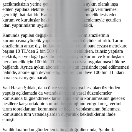
gecikmeksizin yerine getirilmesi ve Kanun’a aykırı olarak inşa
edilen yapılara elektrik, su ve doğal gaz aboneliği verilmemesi
gerektiği hatırlatıldı. Kanuna aykırı şekilde abonelik tesis eden
kurum ve kuruluşlar hakkında yeni yasal düzenlemeyle getirilen
idari yaptırımların uygulanacağına dikkat çekildi.
Kanunda yapılan değişikliklerle birlikte, tarım arazilerinin
korunmasına yönelik yaptırımlar da önemli ölçüde artırıldı. Tarım
arazilerinin amaç dışı kullanımına ilişkin idari para cezası metrekare
başına 10 TL’den 2 bin 500 TL’ye yükseltilirken, izinsiz yapılara
elektrik, su ve doğal gaz aboneliği sağlayan kurum ve kuruluşlara
her abonelik için 100 bin TL idari para cezası uygulanması hükme
bağlandı. Ayrıca aykırı aboneliğin 30 gün içerisinde iptal edilmemesi
halinde, aboneliğin devam ettiği her ay için ilave 100 bin TL idari
para cezası uygulanacak.
Vali Hasan Şıldak, daha önce sosyal medya hesapları üzerinden
yaptığı açıklamada da vatandaşları yeni yasal düzenlemeler
konusunda bilgilendirerek tarım arazilerinin korunmasının gelecek
nesillere karşı ortak bir sorumluluk olduğunu vurgulamış, verimli
tarım topraklarının korunması ve kaçak yapılaşmanın önlenmesi
konusunda tüm vatandaşlardan duyarlılık beklediklerini ifade
etmişti.
Valilik tarafından gönderilen talimat doğrultusunda, Şanlıurfa