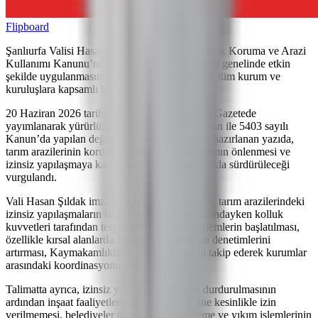
Flipboard
Şanlıurfa Valisi Hasan Şıldak, 5403 sayılı Toprak Koruma ve Arazi
Kullanımı Kanunu’nda yapılan değişikliklerin il genelinde etkin
şekilde uygulanmasını sağlamak amacıyla ilgili tüm kurum ve
kuruluşlara kapsamlı bir talimat gönderdi.
20 Haziran 2026 tarihli ve 33286 sayılı Resmî Gazetede
yayımlanarak yürürlüğe giren 7584 sayılı Kanun ile 5403 sayılı
Kanun’da yapılan değişiklikler doğrultusunda hazırlanan yazıda,
tarım arazilerinin korunması, amaç dışı kullanımın önlenmesi ve
izinsiz yapılaşmaya karşı mücadelenin kararlılıkla sürdürüleceği
vurgulandı.
Vali Hasan Şıldak imzasıyla gönderilen yazıda, tarım arazilerindeki
izinsiz yapılaşmaların henüz başlangıç aşamasındayken kolluk
kuvvetleri tarafından tespit edilerek gerekli işlemlerin başlatılması,
özellikle kırsal alanlarda Jandarma ekiplerinin denetimlerini
artırması, Kaymakamlıkların süreci yakından takip ederek kurumlar
arasındaki koordinasyonu sağlaması istendi.
Talimatta ayrıca, izinsiz yapıların yapımının durdurulmasının
ardından inşaat faaliyetlerinin devam etmesine kesinlikle izin
verilmemesi, belediyeler tarafından mühürleme ve yıkım işlemlerinin