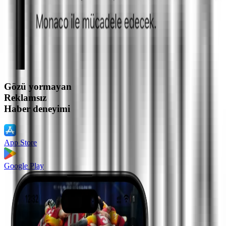
Gözü yormayan
Reklamsız
Haber deneyimi
App Store
Google Play