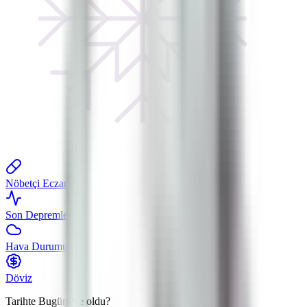
Nöbetçi Eczane
Son Depremler
Hava Durumu
Döviz
Tarihte Bugün
Ne oldu?