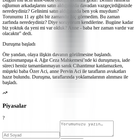
oğlumun arkadaşlarını satın aldığınızda davadan vazgeçirdiğinizde
neredeydiniz? Gelinimi satın aldığınızda ben yok muydum?
Torunumu 11 ay gibi bir zamandır hiç görmedim. Bu zaman
zarfında neredeydiniz? Diye soruyorum kendilerine. Bugüne kadar
biz yoktuk da yeni mi var olduk? Anne - baba her zaman vardır var
olacaktır" dedi.
Duruşma başladı
Öte yandan, olaya ilişkin davanın görülmesine başlandı.
Gaziosmanpaşa 4. Ağır Ceza Mahkemesi’nde ki duruşmaya, iade
süreci henüz tamamlanmayan sanık Cihantimur katılamazken,
müşteki baba Özer Aci, anne Pervin Aci ile tarafların avukatları
hazır bulundu. Duruşma, taraflarında yoklamalarının alınması ile
başladı.
Piyasalar
?