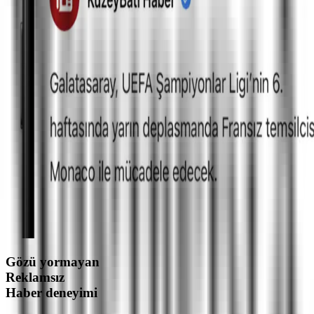
Gözü yormayan
Reklamsız
Haber deneyimi