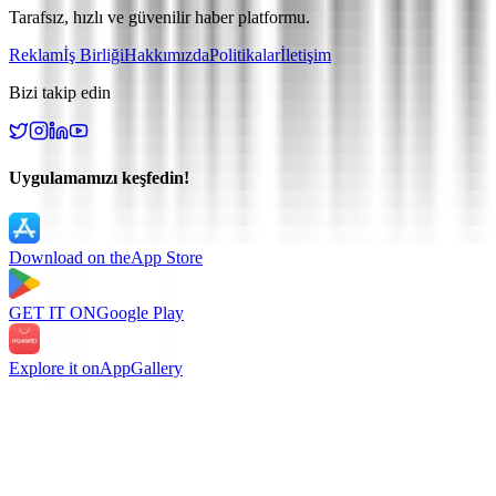
Tarafsız, hızlı ve güvenilir haber platformu.
Reklam
İş Birliği
Hakkımızda
Politikalar
İletişim
Bizi takip edin
Uygulamamızı keşfedin!
Download on the
App Store
GET IT ON
Google Play
Explore it on
AppGallery