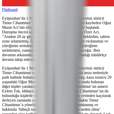
Flipboard
Eyüpsultan’da 1 Mart 2024’te 17 yaşında olan ehliyetsiz sürücü
Timur Cihantimur’un karıştığı kaza sonucu hayatını kaybeden Oğuz
Murat Aci’nin ölümüne ilişkin davanın görülmesine başlandı.
Duruşma öncesi açıklamada bulunan müşteki baba Özer Aci,
"Aradan 28 ay geçti. Çok uzun bir zaman. Sabırla bekledim, sabrın
sonu selametmiş. İnşallah selamete ereceğiz. Benim vicdanımın ve
yüreğimin serinlemesi mesele değil, kamuoyunun yüreğinin
serinlemesi, yumuşaması önemli. Hep birlikte göreceğiz. Ben
davamın arkasındayım. Bu can bu bedenden çıkmadığı müddetçe
davamı takip edeceğim" dedi.
Eyüpsultan’da 1 Mart 2024’te 17 yaşında olan ehliyetsiz sürücü
Timur Cihantimur seyir halindeyken yol kenarında arıza nedeniyle
park halinde bulunan 3 adet ATV tipi araca çarpmış, kaza sonucu 29
yaşındaki Oğuz Murat Aci hayatını kaybederken orada bulunan
diğer kişiler yaralanmıştı. Kazanın ardından Cihantimur’un annesi
Eylem Tok, iddiaya göre aralarında baba Bülent Cihantimur’un da
bulunduğu kişilerle oğlunu iş birliği halinde kaza yerinden kaçırarak
ilerleyen zamanda yurt dışına çıkarmıştı. Olaya ilişkin Timur
Cihantimur’a yönelik yürütülen soruşturma tamamlanmış ve
hakkında ’bilinçli taksirle ölüme ve yaralanmaya neden olma’
suçundan olay tarihinde 17 yaşında olduğu da dikkate alınarak 1 yıl