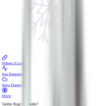
Nöbetçi Eczane
Son Depremler
Hava Durumu
Döviz
Tarihte Bugün
Ne oldu?