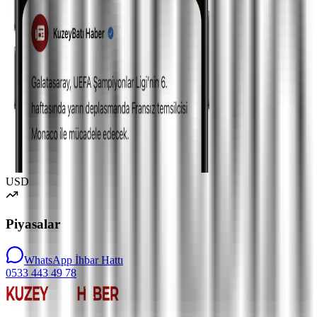
USD
Piyasalar
WhatsApp İhbar Hattı
0533 443 49 78