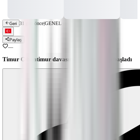
31 gün önce
|
GENEL
Geri
Paylaş
—
Timur Cihantimur davasında ilk duruşma başladı