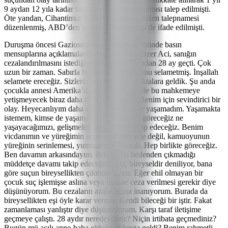
9 aydan 12 yıla kadar hapis cezasına çarptırılması talep edilmişti.
Öte yandan, Cihantimur hakkında kırmızı bülten talepnamesi
düzenlenmiş, ABD’den iadesinin beklendiği de ifade edilmişti.
Duruşma öncesi Gaziosmanpaşa Adliyesi önünde basın
mensuplarına açıklamalarda bulunan baba Özer Aci, sanığın
cezalandırılmasını istediğini belirterek, "Aradan 28 ay geçti. Çok
uzun bir zaman. Sabırla bekledim, sabrın sonu selametmiş. İnşallah
selamete ereceğiz. Sizlerin sayesinde bu noktalara geldik. Şu anda
çocukla annesi Amerika’da tutuklu. Herhalde bu mahkemeye
yetişmeyecek biraz daha tutuklu kalsınlar. Benim için sevindirici bir
olay. Heyecanlıyım daha önce böyle bir şey yaşamadım. Yaşamakta
istemem, kimse de yaşamasın. Hep birlikte göreceğiz ne
yaşayacağımızı, gelişmeleri hep birlikte takip edeceğiz. Benim
vicdanımın ve yüreğimin serinlemesi mesele değil, kamuoyunun
yüreğinin serinlemesi, yumuşaması önemli. Hep birlikte göreceğiz.
Ben davamın arkasındayım. Bu can bu bedenden çıkmadığı
müddetçe davamı takip edeceğim. Suç bireyseldir deniliyor, bana
göre suçun bireysellikten çıkması lazım. Eğer ehil olmayan bir
çocuk suç işlemişse aslına veya üssüne ceza verilmesi gerekir diye
düşünüyorum. Bu cezaların azalacağına inanıyorum. Burada da
bireysellikten eşi öyle karar vermiş. Kendi bileceği bir iştir. Fakat
zamanlaması yanlıştır diye düşünüyorum. Karşı taraf iletişime
geçmeye çalıştı. 28 aydır neredeydiniz? Niçin irtibata geçmediniz?
Bugün mü acılı anne-baba olduğu aklınıza geldi? Benim rahmetli