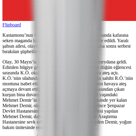
Flipboard
Kastamonu’nun Cide ilçesinde düğün eğlencesi sırasında kafasına
seken maganda kurşununun isabet ettiği şahıs entübe edildi. Yaralı
şahsın ailesi, olayın ardından gözaltına alınan ve daha sonra serbest
bırakılan şüphelilerin tutuklanmasını talep etti.
Olay, 30 Mayıs’ta Cide ilçesi Ağaçbükü köyünde meydana geldi.
Edinilen bilgiye göre, okul bahçesinde düzenlenen düğün eğlencesi
sırasında K.Ö. okul bahçesinden tabanca ile havaya ateş açtı.
K.Ö.’nün silahından çıkan kurşun, ilk olarak düğün sahibi R.Ö.’nün
montuna isabet etti. Çevredekilerin uyarısına rağmen havaya ateş
açmaya devam ettiği iddia edilen K.Ö.’nün tabancasından çıkan
kurşun bina duvarından sekerek yolda bulunan 48 yaşındaki
Mehmet Demir’in kafasına isabet etti. Kanlar içerisinde yer kalan
Mehmet Demir, olay yerine çağrılan sağlık ekiplerince Şenpazar
Devlet Hastanesine kaldırıldı. Burada ilk müdahalesi yapılan
Mehmet Demir, daha sonra Kastamonu Eğitim ve Araştırma
Hastanesine sevk edildi. Hayati tehlikesi devam eden Demir, yoğun
bakım ünitesinde entübe edildi.