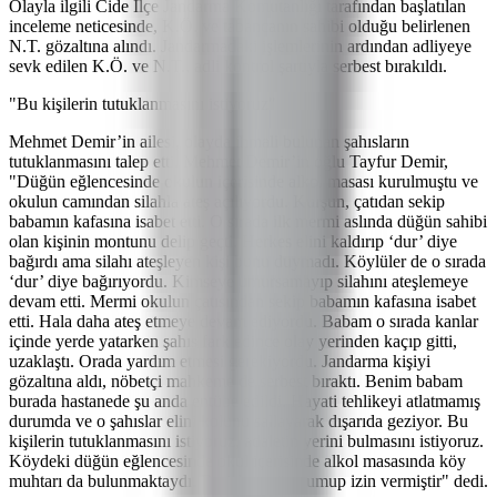
Olayla ilgili Cide İlçe Jandarma Komutanlığı tarafından başlatılan
inceleme neticesinde, K.Ö. ve tabancanın sahibi olduğu belirlenen
N.T. gözaltına alındı. Jandarmadaki işlemlerinin ardından adliyeye
sevk edilen K.Ö. ve N.T., adli kontrol şartıyla serbest bırakıldı.
"Bu kişilerin tutuklanmasını istiyoruz"
Mehmet Demir’in ailesi, olayda ihmali bulunan şahısların
tutuklanmasını talep etti. Mehmet Demir’in oğlu Tayfur Demir,
"Düğün eğlencesinde okulun içerisinde alkol masası kurulmuştu ve
okulun camından silahla ateş açılıyordu. Kurşun, çatıdan sekip
babamın kafasına isabet etti. O sırada ilk mermi aslında düğün sahibi
olan kişinin montunu delip geçti. Herkes elini kaldırıp ‘dur’ diye
bağırdı ama silahı ateşleyen kişi bunu duymadı. Köylüler de o sırada
‘dur’ diye bağırıyordu. Kimseye umursamayıp silahını ateşlemeye
devam etti. Mermi okulun çatısından sekip babamın kafasına isabet
etti. Hala daha ateş etmeye devam ediyordu. Babam o sırada kanlar
içinde yerde yatarken şahıs fark edince olay yerinden kaçıp gitti,
uzaklaştı. Orada yardım etmesi gerekiyordu. Jandarma kişiyi
gözaltına aldı, nöbetçi mahkeme de serbest bıraktı. Benim babam
burada hastanede şu anda entübe edildi. Hayati tehlikeyi atlatmamış
durumda ve o şahıslar elini kolunu sallayarak dışarıda geziyor. Bu
kişilerin tutuklanmasını istiyoruz, adaletin yerini bulmasını istiyoruz.
Köydeki düğün eğlencesinde okul içerisinde alkol masasında köy
muhtarı da bulunmaktaydı. Bu işlere göz yumup izin vermiştir" dedi.