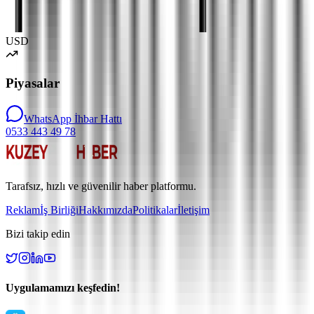
USD
Piyasalar
WhatsApp İhbar Hattı
0533 443 49 78
Tarafsız, hızlı ve güvenilir haber platformu.
Reklam
İş Birliği
Hakkımızda
Politikalar
İletişim
Bizi takip edin
Uygulamamızı keşfedin!