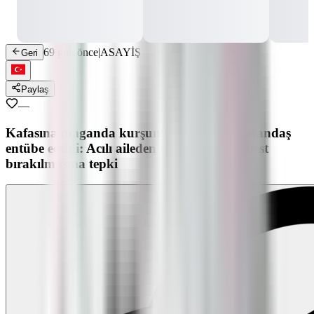
69 gün önce
|
ASAYİŞ
Geri
Paylaş
—
Kafasına maganda kurşunu isabet eden vatandaş
entübe edildi: Acılı aileden şüphelilerin serbest
bırakılmasına tepki