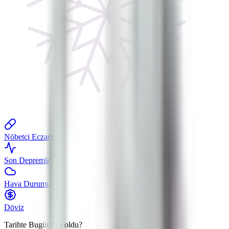
Nöbetçi Eczane
Son Depremler
Hava Durumu
Döviz
Tarihte Bugün
Ne oldu?