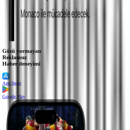
Gözü yormayan
Reklamsız
Haber deneyimi
App Store
Google Play