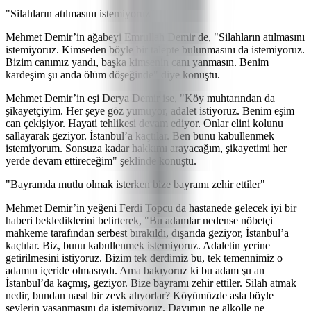
"Silahların atılmasını istemiyoruz"
Mehmet Demir’in ağabeyi Emrullah Demir de, "Silahların atılmasını
istemiyoruz. Kimseden böyle bir talepte bulunmasını da istemiyoruz.
Bizim canımız yandı, başka kimsenin canı yanmasın. Benim
kardeşim şu anda ölüm döşeğinde" diye konuştu.
Mehmet Demir’in eşi Derya Demir ise, "Köy muhtarından da
şikayetçiyim. Her şeye göz yumuyor, adalet istiyoruz. Benim eşim
can çekişiyor. Hayati tehlikesi devam ediyor. Onlar elini kolunu
sallayarak geziyor. İstanbul’a kaçtılar. Ben bunu kabullenmek
istemiyorum. Sonsuza kadar hakkımı arayacağım, şikayetimi her
yerde devam ettireceğim" şeklinde konuştu.
"Bayramda mutlu olmak isterken bize bayramı zehir ettiler"
Mehmet Demir’in yeğeni Ferdi Topcu da hastanede gelecek iyi bir
haberi beklediklerini belirterek, "Bu adamlar nedense nöbetçi
mahkeme tarafından serbest bırakıldı, dışarıda geziyor, İstanbul’a
kaçtılar. Biz, bunu kabullenmek istemiyoruz. Adaletin yerine
getirilmesini istiyoruz. Bizim tek derdimiz bu, tek temennimiz o
adamın içeride olmasıydı. Ama bakıyoruz ki bu adam şu an
İstanbul’da kaçmış, geziyor. Bize bayramı zehir ettiler. Silah atmak
nedir, bundan nasıl bir zevk alıyorlar? Köyümüzde asla böyle
şeylerin yaşanmasını da istemiyoruz. Dayımın ne alkolle ne