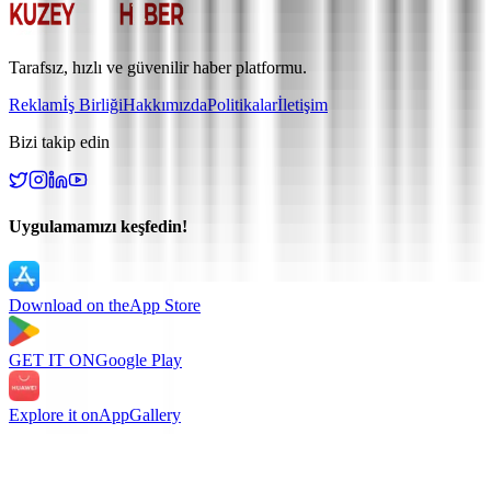
Tarafsız, hızlı ve güvenilir haber platformu.
Reklam
İş Birliği
Hakkımızda
Politikalar
İletişim
Bizi takip edin
Uygulamamızı keşfedin!
Download on the
App Store
GET IT ON
Google Play
Explore it on
AppGallery