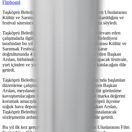
Flipboard
Taşköprü Belediye Başkanı Hüseyin Arslan, Taşköprü Uluslararası
Kültür ve Sarımsak Festivali’nin 4 günden 6 güne çıkarıldığını ve
festival süresince çok sayıda etkinliğe imza atılacağını söyledi.
Taşköprü Belediye Başkanı Hüseyin Arslan, ilçede devam eden
çalışmalarla ilgili açıklamalarda bulundu. Taşköprü Belediyesi
tarafından bu yıl 36’ncısı düzenlenecek olan Uluslararası Kültür ve
Sarımsak Festivali’nin Belediye Meclisi’nde alınan karar
doğrultusunda 4 günden 6 güne çıkartıldığını ifade eden Başkan
Arslan, birbirinden renkli etkinliklere ev sahipliği yapacak festivale,
yurt içinden ve yurt dışından çok sayıda davetlinin katılacağını dile
getirdi.
Taşköprü Belediyesi tarafından Köprübaşı Meydanı’nda başlatılan
düzenleme çalışmalarının da hız kazandığını söyleyen Başkan
Arslan, meydanın daha modern, düzenli ve estetik bir görünüme
kavuşturulacağını ifade etti. Taşköprü sarımsağının marka değerini
korumak amacıyla Dünya Bankası desteğiyle Taşköprü ilçesine
soğuk hava deposunun yapılacağını kaydeden Başkan Arslan,
Taşköprü Belediyesi ile Dünya Bankası arasında imzalanacak
sözleşmenin ardından çalışmaların başlayacağını dile getirdi.
Bu yıl ilk kez gerçekleştirilecek olan Pompeiopolis Uluslararası Film