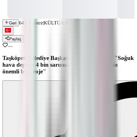
64 gün önce
|
KÜLTÜR SANAT
Geri
Paylaş
—
Taşköprü Belediye Başkanı Hüseyin Arslan: "Soğuk
hava deposu 4 bin sarımsak üreticisi ailesi için
önemli bir proje"