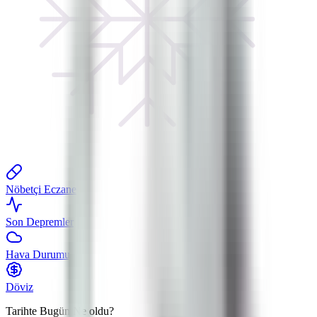
Nöbetçi Eczane
Son Depremler
Hava Durumu
Döviz
Tarihte Bugün
Ne oldu?