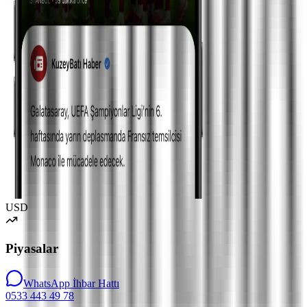
USD
Piyasalar
WhatsApp İhbar Hattı
0533 443 49 78