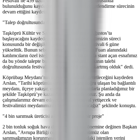
Festivali’ne 459 uzun ve kısa metrajlı film başvurusunda
bulunulduğunu kaydeden Arslan, filmlerin değerlendirme sürecinin
devam ettiğini kaydetti.
"Talep doğrultusunda 6 güne çıkarttık"
Taşköprü Kültür ve Sarımsak Festivali’nin 4 Ağustos’ta
başlayacağını kaydeden Arslan, "Bu yıl festivalimizin süreci
konusunda bir değişiklik yaptık. 4 gün olan festivali 6 güne
yükselttik. Bunun sebebi, ilave ettiğimiz Tarım Fuarı alanındaki
katılımcıların özel isteği. Genel olarak da fuarda stant açan esnafımız
da bu yönde talepte bulunmuştu. Taşköprü halkının talebi
doğrultusunda festivalimizin süresini 6 güne çıkartmış olduk" dedi.
Köprübaşı Meydanı’nın ilçeye yakışır hale getirileceğini kaydeden
Arslan, "Tarihi köprünün tarihi sokaklara doğru ulaşan bu bağlantılı
meydanı, ilçeye yakışır, estetik, güncel donatılarla planladığımız bir
şekilde Taşköprü’ye kazandırmayı hedefliyoruz. Şu anda da
çalışmalarımız devam ediyor, inşallah festival yetişecek ve
festivalimizi meydanımızda tamamlamış olacağız" şeklinde konuştu.
"4 bin sarımsak üreticisi ailesi için önemli bir proje"
2 bin tonluk soğuk hava deposu projesinin önemine değinen Başkan
Arslan, "Avrupa Birliği coğrafi işaretli ürünümüz olan
sarımsağımızın korunması açısından, pazardaki istenilen yerini