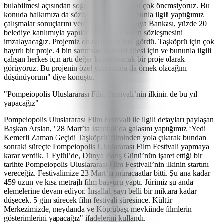
bulabilmesi açısından soğuk hava deposunu çok önemsiyoruz. Bu
konuda halkımıza da sözümüz vardı ve bununla ilgili yaptığımız
çalışmalar sonuçlarını verdi. Yüzde 80 Dünya Bankası, yüzde 20
belediye katılımıyla yapılacak bu projemizin sözleşmesini
imzalayacağız. Projemiz onaylandı, kabul gördü. Taşköprü için çok
hayırlı bir proje. 4 bin sarımsak üreticisi ailesi için ve bununla ilgili
çalışan herkes için artı değer kazandıracak bir proje olarak
görüyoruz. Bu projenin özel yatırımlara da örnek olacağını
düşünüyorum" diye konuştu.
"Pompeiopolis Uluslararası Film Festivali’nin ilkinin de bu yıl
yapacağız"
Pompeiopolis Uluslararası Film Festivali ile ilgili detayları paylaşan
Başkan Arslan, "28 Mart’ta İstanbul’da galasını yaptığımız ‘Yedi
Kemerli Zaman Geçidi Taşköprü’ filminden yola çıkarak bundan
sonraki süreçte Pompeiopolis Uluslararası Film Festivali yapmaya
karar verdik. 1 Eylül’de, Dünya Barış Günü’nün işaret ettiği bir
tarihte Pompeiopolis Uluslararası Film Festivali’nin ilkinin startını
vereceğiz. Festivalimize 23 Mart’ta müracaatlar bitti. Şu ana kadar
459 uzun ve kısa metrajlı film başvuru yaptı. Jürimiz şu anda
elemelerine devam ediyor. İnşallah sayı belli bir miktara kadar
düşecek. 5 gün sürecek film festivali süresince. Kültür
Merkezimizde, meydanda ve Köprübaşı mevkiinde filmlerin
gösterimlerini yapacağız" ifadelerini kullandı.