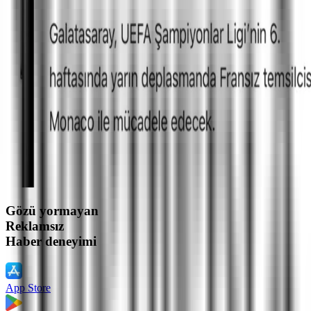
Gözü yormayan
Reklamsız
Haber deneyimi
App Store