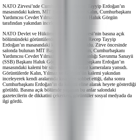
NATO Zirvesi’nde Cumhurbaşkanı Recep Tayyip Erdoğan’ın
masasındaki kalem, MİT Başkanı İbrahim Kalın, Cumhurbaşkanı
Yardımcısı Cevdet Yılmaz ve SSB Başkanı Haluk Görgün
tarafından yakından incelendi.
NATO Devlet ve Hükümet Başkanları Zirvesi’nin basına açık
bölümündeki görüntülerde Cumhurbaşkanı Recep Tayyip
Erdoğan’ın masasındaki kalem ilgi odağı oldu. Zirve öncesinde
salonda bulunan MİT Başkanı İbrahim Kalın, Cumhurbaşkanı
Yardımcısı Cevdet Yılmaz ile Cumhurbaşkanlığı Savunma Sanayii
(SSB) Başkanı Haluk Görgün’ün Cumhurbaşkanı Erdoğan’ın
masasındaki kalemi bir süre incelediği anlar kameralara yansıdı.
Görüntülerde Kalın, Yılmaz ve Görgün’ün kalemi yakından
inceleyerek kendi aralarında kısa süre sohbet ettiği, daha sonra
Cumhurbaşkanı Erdoğan’ın da kalemi eline alarak heyete gösterdiği
görüldü. Basına açık bölümde yaşanan bu anlar salondaki
gazetecilerin de dikkatini çekerken, görüntüler sosyal medyada da
ilgi gördü.