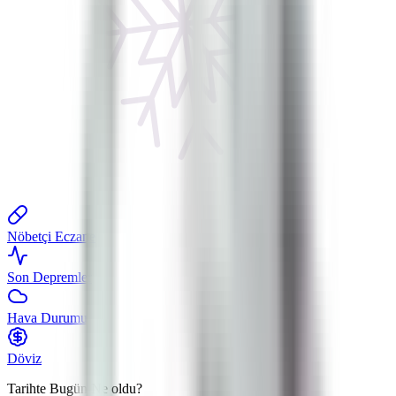
Nöbetçi Eczane
Son Depremler
Hava Durumu
Döviz
Tarihte Bugün
Ne oldu?