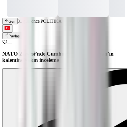
31 gün önce
|
POLİTİKA
Geri
Paylaş
—
NATO Zirvesi’nde Cumhurbaşkanı Erdoğan’ın
kalemine yakın inceleme