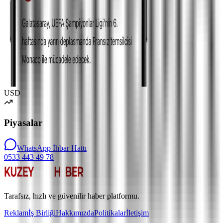
USD
Piyasalar
WhatsApp İhbar Hattı
0533 443 49 78
Tarafsız, hızlı ve güvenilir haber platformu.
Reklam
İş Birliği
Hakkımızda
Politikalar
İletişim