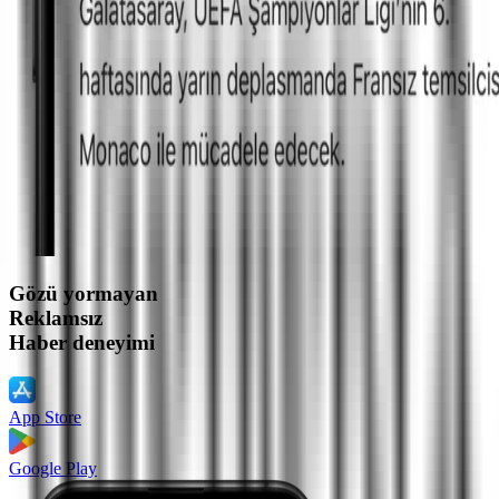
Gözü yormayan
Reklamsız
Haber deneyimi
App Store
Google Play