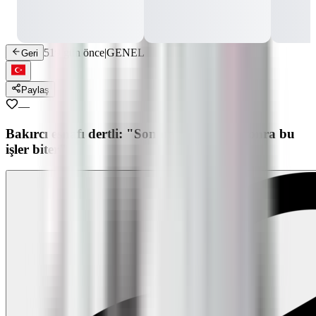
519 gün önce
|
GENEL
Geri
Paylaş
—
Bakırcı esnafı dertli: "Son nesiliz, bizden sonra bu
işler biter"