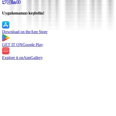
Uygulamamızı keşfedin!
Download on the
App Store
GET IT ON
Google Play
Explore it on
AppGallery