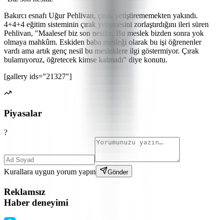
Bakırcı esnafı Uğur Pehlivan, çırak yetiştirememekten yakındı.
4+4+4 eğitim sisteminin çırak yetişmesini zorlaştırdığını ileri süren
Pehlivan, "Maalesef biz son nesiliz. Bu meslek bizden sonra yok
olmaya mahkûm. Eskiden baba mesleği olarak bu işi öğrenenler
vardı ama artık genç nesil bu mesleklere ilgi göstermiyor. Çırak
bulamıyoruz, öğretecek kimse kalmadı" diye konutu.
[gallery ids="21327"]
Piyasalar
?
Kurallara uygun yorum yapın
Gönder
Reklamsız
Haber deneyimi