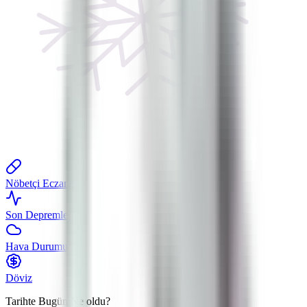
Nöbetçi Eczane
Son Depremler
Hava Durumu
Döviz
Tarihte Bugün
Ne oldu?