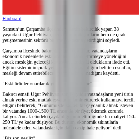
Flipboard
Samsun’un Çarşamba ilçesinde yıllardır bakırcılık yapan 38
yaşındaki Uğur Pehlivan, hem ekonomik şartların hem de çırak
yetişmemesinin sektörü bitirme noktasına getirdiğini söyledi.
Çarşamba ilçesinde bakırcılık yapan esnaflar, vatandaşların
ekonomik nedenlerle eski ürünlerini tamir ettirmeye yöneldiğini
ancak mesleğin geleceği konusunda endişeli olduklarını ifade etti.
Eğitim sisteminin çırak yetişmesini zorlaştırdığını belirten esnaflar,
mesleği devam ettirebilecek genç neslin olmadığını kaydetti.
"Eski ürünler onarılarak yeniden kullanılıyor"
Bakırcı esnafı Uğur Pehlivan, son iki yıldır vatandaşların yeni ürün
almak yerine eski mutfak eşyalarını tamir ettirerek kullanmayı tercih
ettiğini belirterek, "Günümüzde kaliteli bir çaydanlık almak isteyen
bir vatandaş 1000-1500 TL arasında bir fiyat ödemek zorunda
kalıyor. Ancak elindeki çaydanlığı tamir ettirdiğinde bu maliyet 150-
250 TL’ye kadar düşüyor. Bu durum, ekonomik sıkıntılarla
mücadele eden vatandaşlar için daha cazip hale geliyor" dedi.
"Biz son nesiliz"