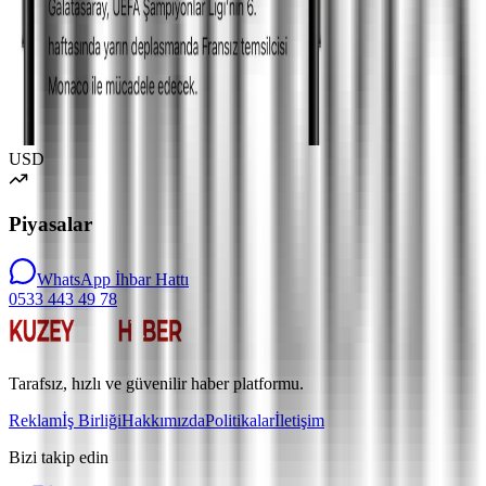
USD
Piyasalar
WhatsApp İhbar Hattı
0533 443 49 78
Tarafsız, hızlı ve güvenilir haber platformu.
Reklam
İş Birliği
Hakkımızda
Politikalar
İletişim
Bizi takip edin