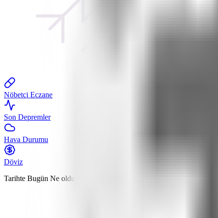
Nöbetçi Eczane
Son Depremler
Hava Durumu
Döviz
Tarihte Bugün
Ne oldu?