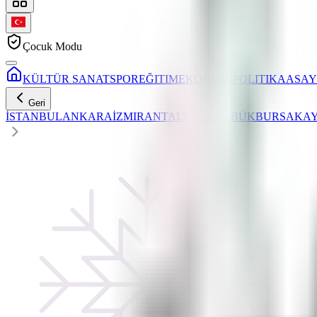
Çocuk Modu
KÜLTÜR SANAT
SPOR
EĞITIM
EKONOMI
POLITIKA
ASAY
Geri
İSTANBUL
ANKARA
İZMIR
ANTALYA
KARABÜK
BURSA
KAY