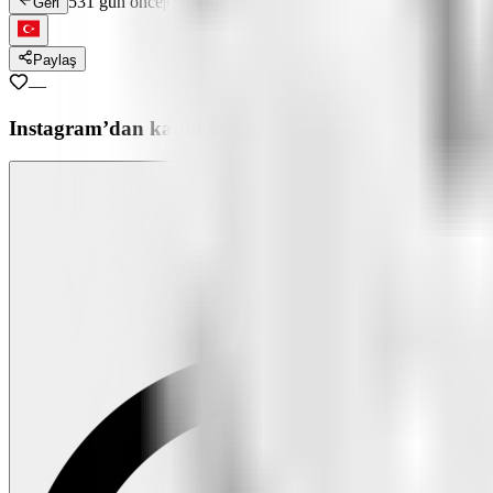
531 gün önce
|
GENEL
Geri
Paylaş
—
Instagram’dan kadın kıyafeti ilanı ile dolandırıcılıktan