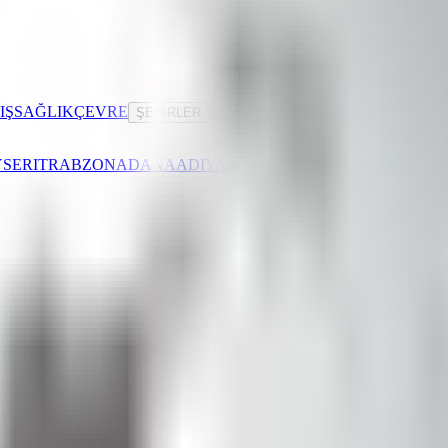
IŞ
SAĞLIK
ÇEVRE
KÖŞE YAZARLARIMIZ
ŞEHIRLER
SERI
TRABZON
ADANA
ADIYAMAN
AFYONKARAHISAR
AĞR