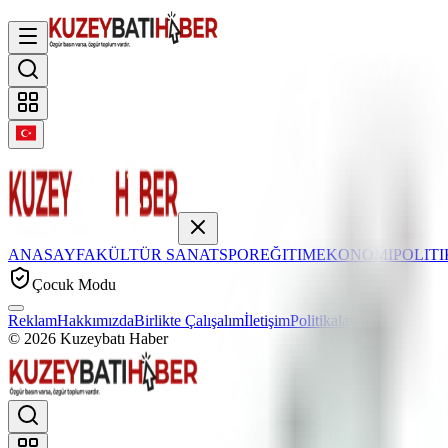
ANASAYFA
KÜLTÜR SANAT
SPOR
EĞITIM
EKONOMI
POLIT
Çocuk Modu
Reklam
Hakkımızda
Birlikte Çalışalım
İletişim
Politikalar
©
2026
Kuzeybatı Haber