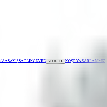
IKA
ASAYIŞ
SAĞLIK
ÇEVRE
KÖŞE YAZARLARIMIZ
ŞEHIRLER