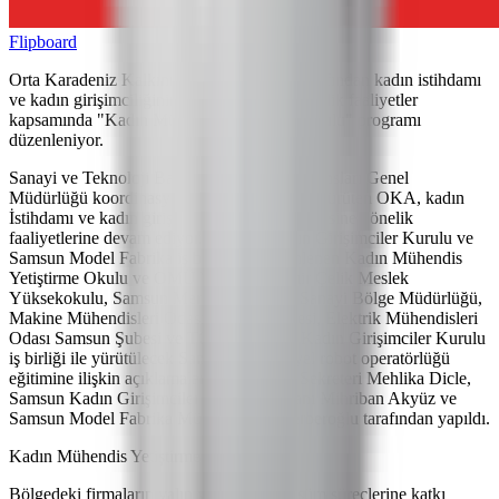
Flipboard
Orta Karadeniz Kalkınma Ajansı (OKA) tarafından kadın istihdamı
ve kadın girişimciliğinin geliştirilmesine yönelik faaliyetler
kapsamında "Kadın Mühendis Yetiştirme Okulu" programı
düzenleniyor.
Sanayi ve Teknoloji Bakanlığı Kalkınma Ajansları Genel
Müdürlüğü koordinasyonunda faaliyetlerini yürüten OKA, kadın
İstihdamı ve kadın girişimciliğinin geliştirilmesine yönelik
faaliyetlerine devam ediyor. Samsun Kadın Girişimciler Kurulu ve
Samsun Model Fabrika iş birliği ile düzenlenen Kadın Mühendis
Yetiştirme Okulu ve OMÜ Yeşilyurt Demir Çelik Meslek
Yüksekokulu, Samsun Merkez Organize Sanayi Bölge Müdürlüğü,
Makine Mühendisleri Odası Samsun Şubesi, Elektrik Mühendisleri
Odası Samsun Şubesi ve TOBB Samsun Kadın Girişimciler Kurulu
iş birliği ile yürütülecek Samsun endüstriyel robot operatörlüğü
eğitimine ilişkin açıklamalar OKA Genel Sekreteri Mehlika Dicle,
Samsun Kadın Girişimciler Kurulu Başkanı Mihriban Akyüz ve
Samsun Model Fabrika Müdürü Onur Berberoğlu tarafından yapıldı.
Kadın Mühendis Yetiştirme Okulu
Bölgedeki firmaların yalın ve dijital dönüşüm süreçlerine katkı