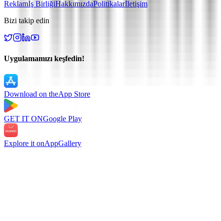
Reklam
İş Birliği
Hakkımızda
Politikalar
İletişim
Bizi takip edin
Uygulamamızı keşfedin!
Download on the
App Store
GET IT ON
Google Play
Explore it on
AppGallery