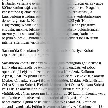
Eğitimler ve sanayi uygulamaları sonunda tüm sürecin en az yüzde
80’ine katılım sağlayan kursiyerlere sertifika verilecek. Program
kapsamında işletmelerle imzalanacak protokoller vasıtasıyla
kursiyerlerin istihdam sürecinde uygun firmalara yerleştirilmesine
destek sağlanacak. Kalkınma Ajanslarının 2025 yılı ‘Kadın
Girişimciliği Kadın İstihdamı’ teması doğrultusunda programa,
endüstri, makine, bilgisayar ve diğer mühendislik bölümlerinden
mezun ya da son sınıf öğrencisi, 30 yaşını aşmamış kadınlar
başvurabilecek. Ayrıntılı bilgi ve başvuru işlemleri ise OKA’nın
internet sitesinden yapılabilecek.
Samsun’da Kadınların Nitelikli İstihdamı Endüstriyel Robot
Operatörlüğü Eğitimi Programı
Samsun’da kadın İstihdamı ve kadın girişimciliğinin geliştirilmesi
için kadın mühendis ve teknikerlere yönelik endüstriyel robot
operatörlüğü eğitimi düzenlenecek. Orta Karadeniz Kalkınma
Ajansı, OMÜ Yeşilyurt Demir Çelik Meslek Yüksekokulu, Samsun
Merkez Organize Sanayi Bölge Müdürlüğü, Makine Mühendisleri
Odası Samsun Şubesi, Elektrik Mühendisleri Odası Samsun Şubesi
ve TOBB Samsun Kadın Girişimciler Kurulu iş birliği ile
yürütülecek eğitim programı ile Samsun’da 20 kadın mühendis veya
teknikerin endüstriyel robot operatörü olarak yetiştirilmesi
hedefleniyor. Eğitim başvuruları 3 Mart-23 Mart 2025 tarihleri
arasında yapılacak. Eğitim başvuru şartları şöyle: "Katılımcının 18-