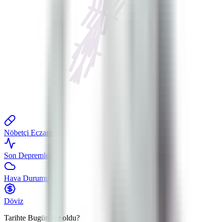
Nöbetçi Eczane
Son Depremler
Hava Durumu
Döviz
Tarihte Bugün
Ne oldu?