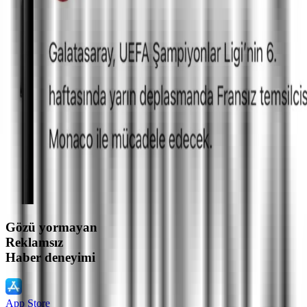
Gözü yormayan
Reklamsız
Haber deneyimi
App Store