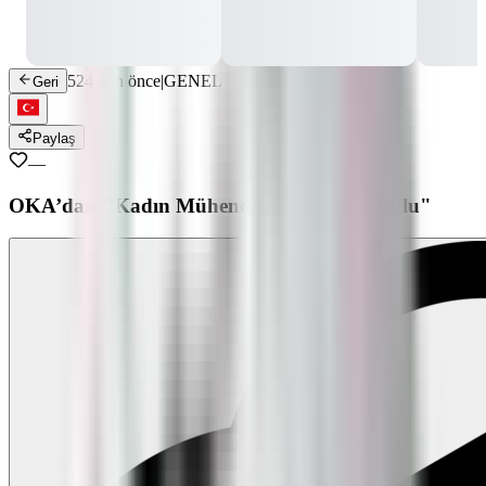
524 gün önce
|
GENEL
Geri
Paylaş
—
OKA’dan "Kadın Mühendis Yetiştirme Okulu"