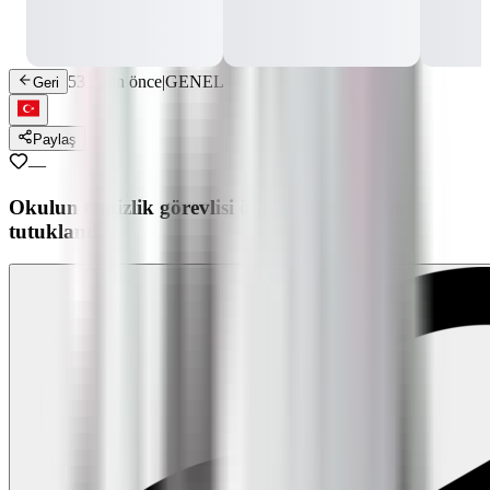
533 gün önce
|
GENEL
Geri
Paylaş
—
Okulun temizlik görevlisi öğrenciyi tacizden
tutuklandı