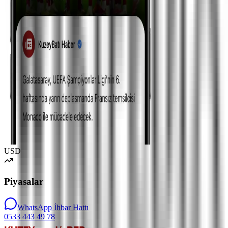
USD
Piyasalar
WhatsApp İhbar Hattı
0533 443 49 78