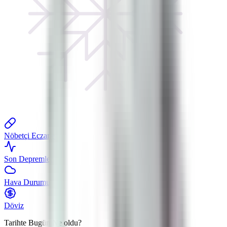
Nöbetçi Eczane
Son Depremler
Hava Durumu
Döviz
Tarihte Bugün
Ne oldu?