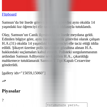
Flipboard
Samsun’da bir lisede görevli temizlik görevlisi aynı okulda 14
yaşındaki kız öğrenciyi elle taciz ettiği iddiasıyla tutuklandı.
Olay, Samsun’un Canik ilçesindeki bir lisede meydana geldi.
Edinilen bilgiye göre, aynı lisede temizlik görevlisi olarak çalışan
H.A.(31) okulda 14 yaşındaki kız öğrenciyi elle taciz ettiği iddia
edildi. Şikayet üzerine polis tarafından gözaltına alınan H.A.
hakkındaki suçlamaları kabul etmedi. Polisteki sorgulanmasının
ardından Samsun Adliyesine sevk edilen H.A., çıkarıldığı
mahkemece tutuklanarak Samsun T Tipi Kapalı Cezaevine
gönderildi.
[gallery ids="15059,15060"]
Piyasalar
?