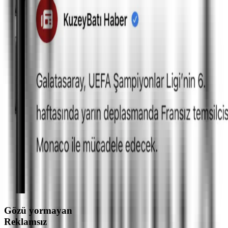
Gözü yormayan
Reklamsız