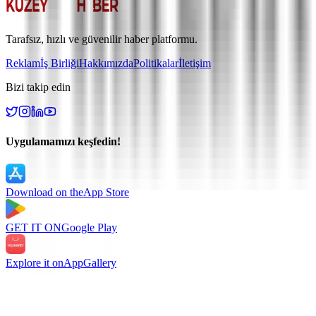
Tarafsız, hızlı ve güvenilir haber platformu.
Reklam
İş Birliği
Hakkımızda
Politikalar
İletişim
Bizi takip edin
Uygulamamızı keşfedin!
Download on the
App Store
GET IT ON
Google Play
Explore it on
AppGallery