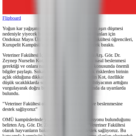
Flipboard
Yoğun kar yağışının ardından hava sıcaklıklarının aşırı düşmesi
nedeniyle yiyecek bulmakta zorlanan sokak hayvanları için
Ondokuz Mayıs Üniversitesi (OMÜ) Veteriner Fakültesi öğrencileri,
Kurupelit Kampüsü’nün belirli noktalarına yiyecek bıraktı.
Veteriner Fakültesi İç Hastalıkları Anabilim Dalı Arş. Gör. Dr.
Zeynep Nurselin Kot, kış aylarında hayvanların nasıl beslenmesi
gerektiği ve onlara nasıl yardımcı olunabileceği konusunda önemli
bilgiler paylaştı. Sokak hayvanları için en büyük risklerden birinin
açlık olduğuna dikkat çeken Dr. Zeynep Nurselin Kot, özellikle
düşük sıcaklıklarda sokak hayvanlarının enerji ihtiyacının arttığını
vurgulayarak doğru beslenme yöntemleri hakkında da uyarılarda
bulundu.
"Veteriner Fakültesi olarak hayvanların bakım ve beslenmesine
destek sağlıyoruz"
OMÜ kampüslerinde yoğun bir hayvan popülasyonu bulunduğunu
belirten Arş. Gör. Dr. Zeynep Nurselin Kot, "Veteriner Fakültesi
olarak hayvanların bakım ve beslenmesine destek sağlıyoruz. Bu
kapsamda kampüsün belirli noktalarında besleme alanları oluşturduk