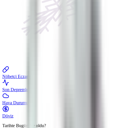
Nöbetçi Eczane
Son Depremler
Hava Durumu
Döviz
Tarihte Bugün
Ne oldu?