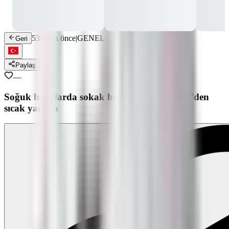
532 gün önce
|
GENEL
Geri
Paylaş
—
Soğuk havalarda sokak hayvanlarına OMÜ’den
sıcak yardım