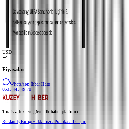
USD
Piyasalar
WhatsApp İhbar Hattı
0533 443 49 78
Tarafsız, hızlı ve güvenilir haber platformu.
Reklam
İş Birliği
Hakkımızda
Politikalar
İletişim