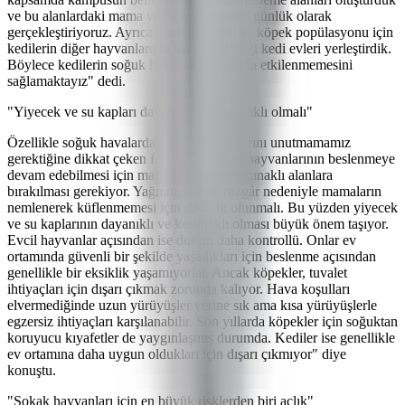
ve bu alanlardaki mama ve su kontrollerini günlük olarak
gerçekleştiriyoruz. Ayrıca, özellikle kedi ve köpek popülasyonu için
kedilerin diğer hayvanlardan korunabileceği kedi evleri yerleştirdik.
Böylece kedilerin soğuk hava koşullarından etkilenmemesini
sağlamaktayız" dedi.
"Yiyecek ve su kapları dayanıklı ve korunaklı olmalı"
Özellikle soğuk havalarda sokak hayvanlarını unutmamamız
gerektiğine dikkat çeken Dr. Kot, "Sokak hayvanlarının beslenmeye
devam edebilmesi için mama ve suyun korunaklı alanlara
bırakılması gerekiyor. Yağmur, kar ve rüzgâr nedeniyle mamaların
nemlenerek küflenmemesi için dikkatli olunmalı. Bu yüzden yiyecek
ve su kaplarının dayanıklı ve korunaklı olması büyük önem taşıyor.
Evcil hayvanlar açısından ise durum daha kontrollü. Onlar ev
ortamında güvenli bir şekilde yaşadıkları için beslenme açısından
genellikle bir eksiklik yaşamıyorlar. Ancak köpekler, tuvalet
ihtiyaçları için dışarı çıkmak zorunda kalıyor. Hava koşulları
elvermediğinde uzun yürüyüşler yerine sık ama kısa yürüyüşlerle
egzersiz ihtiyaçları karşılanabilir. Son yıllarda köpekler için soğuktan
koruyucu kıyafetler de yaygınlaşmış durumda. Kediler ise genellikle
ev ortamına daha uygun oldukları için dışarı çıkmıyor" diye
konuştu.
"Sokak hayvanları için en büyük risklerden biri açlık"