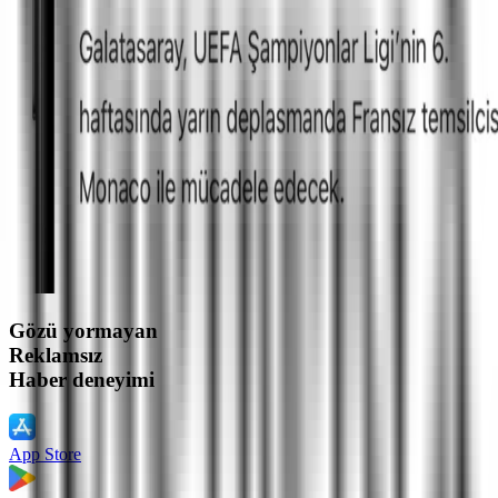
Gözü yormayan
Reklamsız
Haber deneyimi
App Store