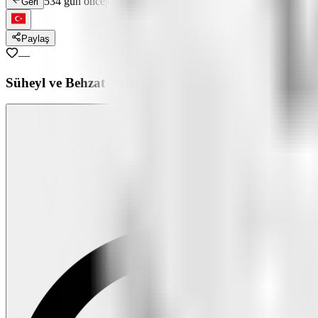
534 gün önce
|
GENEL
Geri
Paylaş
—
Süheyl ve Behzat Uygur, "Hey Gidi Günler" ile Sam