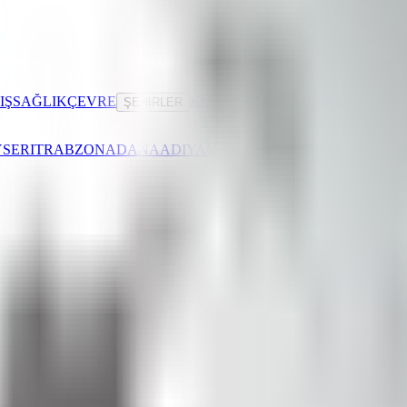
IŞ
SAĞLIK
ÇEVRE
KÖŞE YAZARLARIMIZ
ŞEHIRLER
SERI
TRABZON
ADANA
ADIYAMAN
AFYONKARAHISAR
AĞR