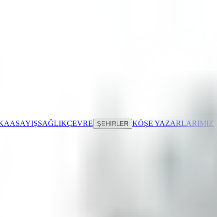
IKA
ASAYIŞ
SAĞLIK
ÇEVRE
KÖŞE YAZARLARIMIZ
ŞEHIRLER