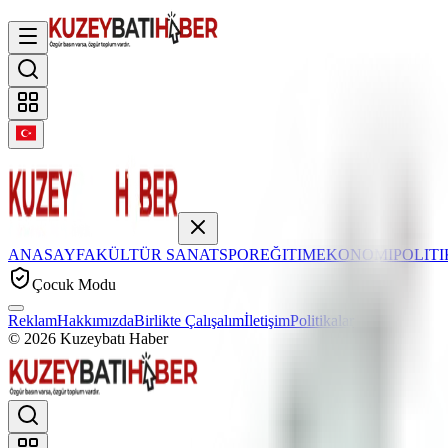
ANASAYFA
KÜLTÜR SANAT
SPOR
EĞITIM
EKONOMI
POLIT
Çocuk Modu
Reklam
Hakkımızda
Birlikte Çalışalım
İletişim
Politikalar
©
2026
Kuzeybatı Haber