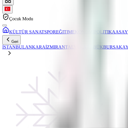
Çocuk Modu
KÜLTÜR SANAT
SPOR
EĞITIM
EKONOMI
POLITIKA
ASAY
Geri
İSTANBUL
ANKARA
İZMIR
ANTALYA
KARABÜK
BURSA
KAY