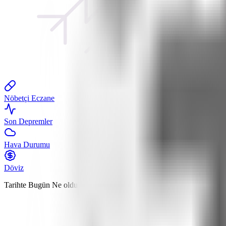
Nöbetçi Eczane
Son Depremler
Hava Durumu
Döviz
Tarihte Bugün
Ne oldu?