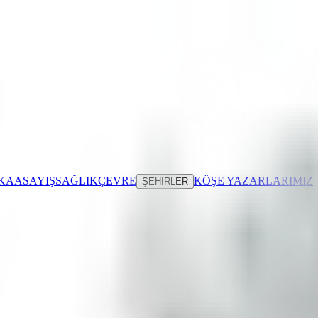
IKA
ASAYIŞ
SAĞLIK
ÇEVRE
KÖŞE YAZARLARIMIZ
ŞEHIRLER