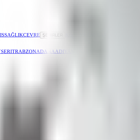
IŞ
SAĞLIK
ÇEVRE
KÖŞE YAZARLARIMIZ
ŞEHIRLER
SERI
TRABZON
ADANA
ADIYAMAN
AFYONKARAHISAR
AĞR