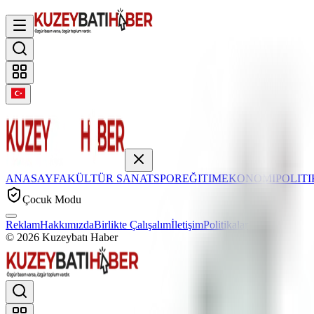
ANASAYFA
KÜLTÜR SANAT
SPOR
EĞITIM
EKONOMI
POLIT
Çocuk Modu
Reklam
Hakkımızda
Birlikte Çalışalım
İletişim
Politikalar
©
2026
Kuzeybatı Haber