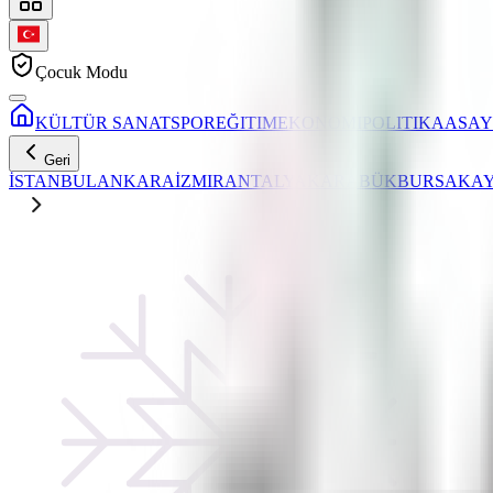
Çocuk Modu
KÜLTÜR SANAT
SPOR
EĞITIM
EKONOMI
POLITIKA
ASAY
Geri
İSTANBUL
ANKARA
İZMIR
ANTALYA
KARABÜK
BURSA
KAY