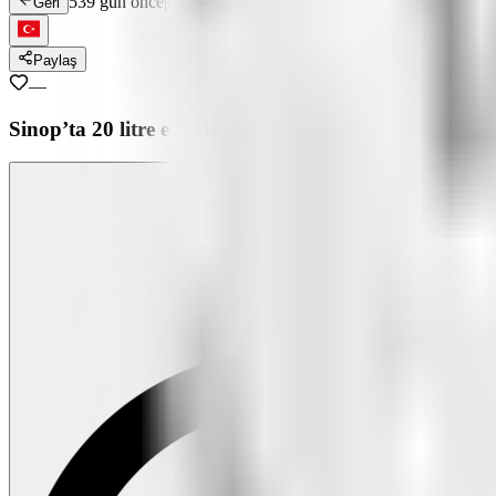
539 gün önce
|
GENEL
Geri
Paylaş
—
Sinop’ta 20 litre etil alkol ele geçirildi