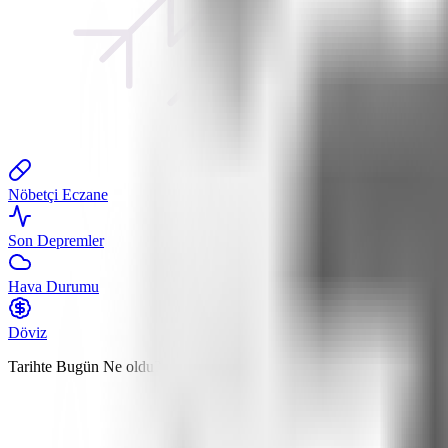
Nöbetçi Eczane
Son Depremler
Hava Durumu
Döviz
Tarihte Bugün
Ne oldu?