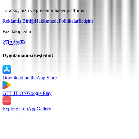
Tarafsız, hızlı ve güvenilir haber platformu.
Reklam
İş Birliği
Hakkımızda
Politikalar
İletişim
Bizi takip edin
Uygulamamızı keşfedin!
Download on the
App Store
GET IT ON
Google Play
Explore it on
AppGallery