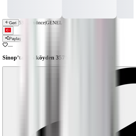
534 gün önce
|
GENEL
Geri
Paylaş
—
Sinop’ta 465 köyden 357’sinin yolu kapandı