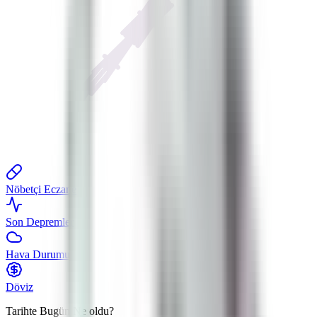
Nöbetçi Eczane
Son Depremler
Hava Durumu
Döviz
Tarihte Bugün
Ne oldu?