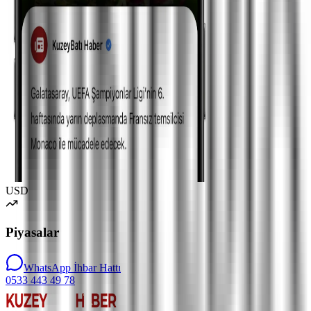
USD
Piyasalar
WhatsApp İhbar Hattı
0533 443 49 78