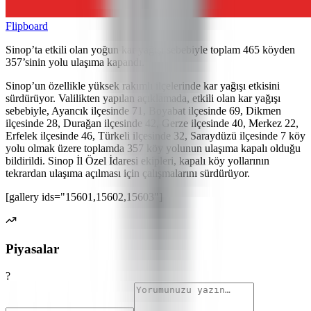
Flipboard
Sinop’ta etkili olan yoğun kar yağışı sebebiyle toplam 465 köyden
357’sinin yolu ulaşıma kapandı.
Sinop’un özellikle yüksek rakımlı ilçelerinde kar yağışı etkisini
sürdürüyor. Valilikten yapılan açıklamada, etkili olan kar yağışı
sebebiyle, Ayancık ilçesinde 71, Boyabat ilçesinde 69, Dikmen
ilçesinde 28, Durağan ilçesinde 42, Gerze ilçesinde 40, Merkez 22,
Erfelek ilçesinde 46, Türkeli ilçesinde 32, Saraydüzü ilçesinde 7 köy
yolu olmak üzere toplamda 357 köy yolunun ulaşıma kapalı olduğu
bildirildi. Sinop İl Özel İdaresi ekipleri, kapalı köy yollarının
tekrardan ulaşıma açılması için çalışmalarını sürdürüyor.
[gallery ids="15601,15602,15603"]
Piyasalar
?