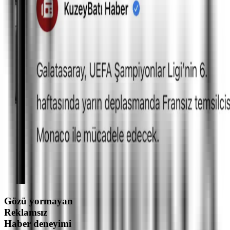
Gözü yormayan
Reklamsız
Haber deneyimi