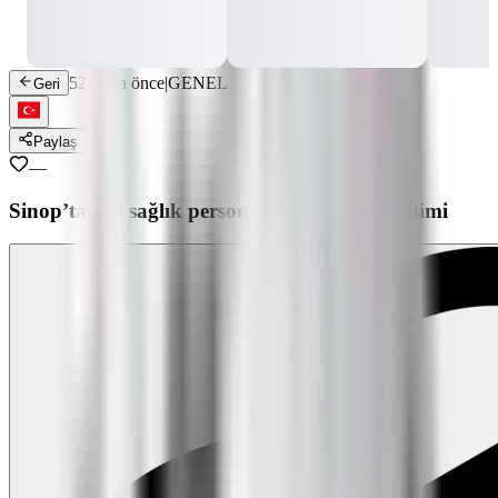
524 gün önce
|
GENEL
Geri
Paylaş
—
Sinop’ta acil sağlık personeline ÇİLYAD Eğitimi