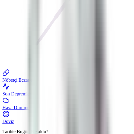
Nöbetçi Eczane
Son Depremler
Hava Durumu
Döviz
Tarihte Bugün
Ne oldu?