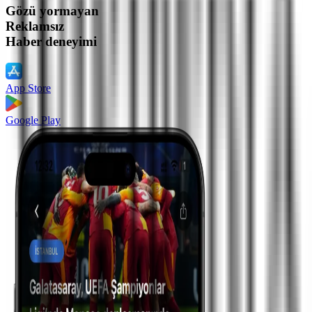
Gözü yormayan
Reklamsız
Haber deneyimi
App Store
Google Play