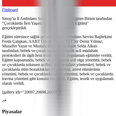
Flipboard
Sinop’ta İl Ambulans Servisi Başhekimliği Eğitim Birimi tarafından
"Çocuklarda İleri Yaşam Desteği (ÇİLYAD) Eğitimi"
gerçekleştirildi.
Eğitim süresince sağlık personeline, İl Ambulans Servisi Başhekimi
Ferda Çalışkan, AABT Özcan Arslan, ATT’ler Deniz Yılmaz,
Muzaffer Yazar ve Mustafa Bulut ile Hemşire Selda Alkan
tarafından, bebek ve çocuk hastalara yönelik acil müdahale
protokolleri ile ilgili hem teorik hem de uygulamalı eğitimler verildi.
Eğitim kapsamında, bebek ve çocuklarda acil olgu yönetimi, bebek
ve çocuklarda solunum acilleri, şok ve tedavi yöntemleri, bebek ve
çocuklarda ritim bozuklukları ve yönetimi, arrest ritimlerinin
yönetimi, bebek ve çocuklarda nöbet yönetimi, bebek ve çocuklarda
travma yönetimi gibi konular ele alındı. Eğitim, teorik ve uygulamalı
olarak verildi.
[gallery ids="20697,20698,20699"]
Piyasalar