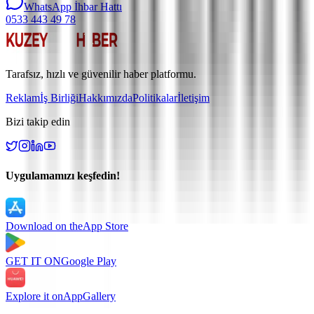
WhatsApp İhbar Hattı
0533 443 49 78
Tarafsız, hızlı ve güvenilir haber platformu.
Reklam
İş Birliği
Hakkımızda
Politikalar
İletişim
Bizi takip edin
Uygulamamızı keşfedin!
Download on the
App Store
GET IT ON
Google Play
Explore it on
AppGallery