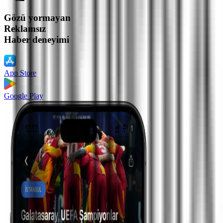
Gözü yormayan
Reklamsız
Haber deneyimi
App Store
Google Play