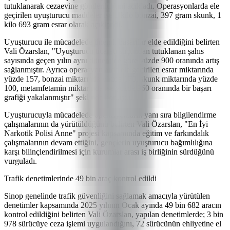
tutuklanarak cezaevine gönderildiğini açıkladı. Operasyonlarda ele
geçirilen uyuşturucu maddeler ise 1 kilo bonzai, 397 gram skunk, 1
kilo 693 gram esrar olarak açıklandı.
Uyuşturucu ile mücadelede önemli başarılar elde edildiğini belirten
Vali Özarslan, "Uyuşturucu ticareti suçundan tutuklanan şahıs
sayısında geçen yılın aynı dönemine göre yüzde 900 oranında artış
sağlanmıştır. Ayrıca operasyonlarda ele geçirilen esrar miktarında
yüzde 157, bonzai miktarında yüzde 170, skunk miktarında yüzde
100, metamfetamin miktarında ise yüzde 960 oranında bir başarı
grafiği yakalanmıştır" şeklinde konuştu.
Uyuşturucuyla mücadelede operasyonların yanı sıra bilgilendirme
çalışmalarının da yürütüldüğünü belirten Vali Özarslan, "En İyi
Narkotik Polisi Anne" projesi kapsamında eğitim ve farkındalık
çalışmalarının devam ettiğini, gençlerin uyuşturucu bağımlılığına
karşı bilinçlendirilmesi için kurumlar arası iş birliğinin sürdüğünü
vurguladı.
Trafik denetimlerinde 49 bin araç kontrol edildi
Sinop genelinde trafik güvenliğini sağlamak amacıyla yürütülen
denetimler kapsamında 2025 yılının Ocak ayında 49 bin 682 aracın
kontrol edildiğini belirten Vali Özarslan, yapılan denetimlerde; 3 bin
978 sürücüye ceza işlemi uygulandığını, 72 sürücünün ehliyetine el