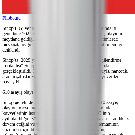
Flipboard
Sinop İl Güvenlik ve Asayiş Bilgilendirme Toplantısı’nda; il
genelinde 2025 yılının Ocak ayında toplam 610 asayiş olayının
meydana geldiği, konaklama tesislerine yönelik denetimlerde
mevzuata uygun olmayan 29 konaklama tesisinin mühürlendiği
açıklandı.
Sinop’ta, 2025 yılının ilk "İl Güvenlik ve Asayiş Bilgilendirme
Toplantısı" Sinop Valisi Mustafa Özarslan başkanlığında
gerçekleştirildi. Toplantıda, il genelinde yürütülen asayiş, narkotik,
aranan şahıslar ve trafik denetimlerine ilişkin Ocak ayı verileri
paylaşıldı.
610 asayiş olayı
Sinop genelinde 2025 yılının Ocak ayında toplam 610 asayiş
olayının meydana geldiğini belirten Vali Özarslan, kolluk
kuvvetlerinin üstün gayretiyle bu olayların yüzde 95’inin
aydınlatıldığını söyledi. Güvenlik güçlerinin çalışmalarına aralıksız
devam ettiğini vurgulayan Vali Özarslan, olayların tamamının
çözülmesi için titizlikle çalışıldığını kaydetti. Özarslan,
"Sinop’umuzun huzurunu bozmaya kalkışan suçlulara ve sokak