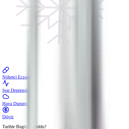
Nöbetçi Eczane
Son Depremler
Hava Durumu
Döviz
Tarihte Bugün
Ne oldu?