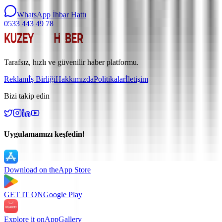
WhatsApp İhbar Hattı
0533 443 49 78
Tarafsız, hızlı ve güvenilir haber platformu.
Reklam
İş Birliği
Hakkımızda
Politikalar
İletişim
Bizi takip edin
Uygulamamızı keşfedin!
Download on the
App Store
GET IT ON
Google Play
Explore it on
AppGallery