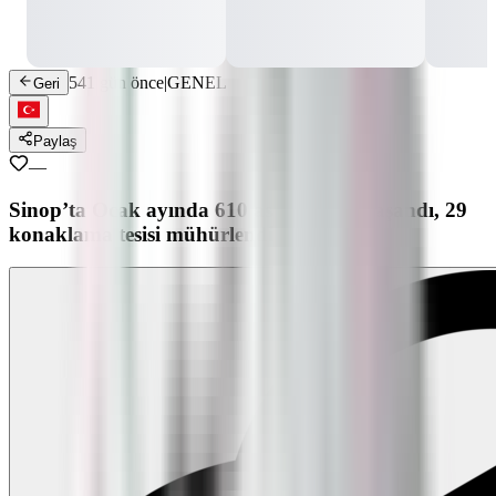
541 gün önce
|
GENEL
Geri
Paylaş
—
Sinop’ta Ocak ayında 610 asayiş olayı yaşandı, 29
konaklama tesisi mühürlendi