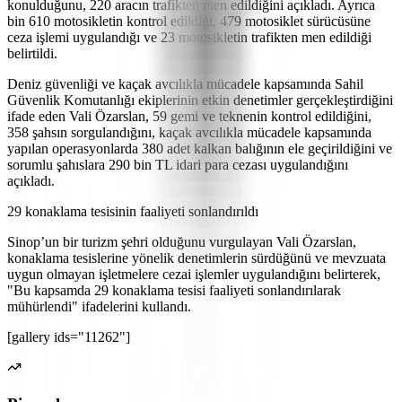
konulduğunu, 220 aracın trafikten men edildiğini açıkladı. Ayrıca
bin 610 motosikletin kontrol edildiği, 479 motosiklet sürücüsüne
ceza işlemi uygulandığı ve 23 motosikletin trafikten men edildiği
belirtildi.
Deniz güvenliği ve kaçak avcılıkla mücadele kapsamında Sahil
Güvenlik Komutanlığı ekiplerinin etkin denetimler gerçekleştirdiğini
ifade eden Vali Özarslan, 59 gemi ve teknenin kontrol edildiğini,
358 şahsın sorgulandığını, kaçak avcılıkla mücadele kapsamında
yapılan operasyonlarda 380 adet kalkan balığının ele geçirildiğini ve
sorumlu şahıslara 290 bin TL idari para cezası uygulandığını
açıkladı.
29 konaklama tesisinin faaliyeti sonlandırıldı
Sinop’un bir turizm şehri olduğunu vurgulayan Vali Özarslan,
konaklama tesislerine yönelik denetimlerin sürdüğünü ve mevzuata
uygun olmayan işletmelere cezai işlemler uygulandığını belirterek,
"Bu kapsamda 29 konaklama tesisi faaliyeti sonlandırılarak
mühürlendi" ifadelerini kullandı.
[gallery ids="11262"]