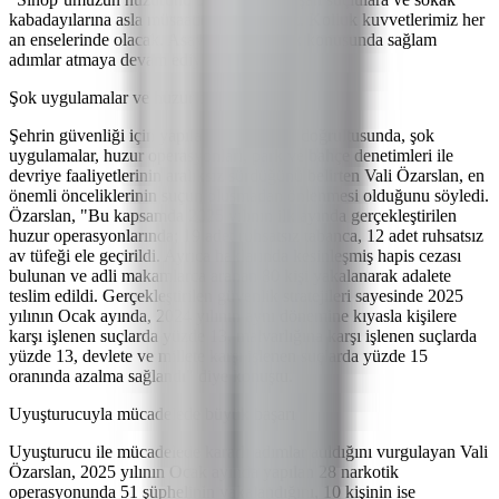
kabadayılarına asla müsaade etmeyeceğiz. Kolluk kuvvetlerimiz her
an enselerinde olacak. Asayiş ve güvenlik konusunda sağlam
adımlar atmaya devam ediyoruz" dedi.
Şok uygulamalar ve huzur operasyonları
Şehrin güvenliği için yapılan planlamalar doğrultusunda, şok
uygulamalar, huzur operasyonları, park ve bahçe denetimleri ile
devriye faaliyetlerinin aralıksız sürdüğünü belirten Vali Özarslan, en
önemli önceliklerinin suçun oluşmadan önlenmesi olduğunu söyledi.
Özarslan, "Bu kapsamda 2025 yılının ilk ayında gerçekleştirilen
huzur operasyonlarında; 19 adet ruhsatsız tabanca, 12 adet ruhsatsız
av tüfeği ele geçirildi. Ayrıca haklarında kesinleşmiş hapis cezası
bulunan ve adli makamlarca aranan 80 kişi yakalanarak adalete
teslim edildi. Gerçekleştirilen güvenlik stratejileri sayesinde 2025
yılının Ocak ayında, 2024 yılının aynı dönemine kıyasla kişilere
karşı işlenen suçlarda yüzde 13, malvarlığına karşı işlenen suçlarda
yüzde 13, devlete ve millete karşı işlenen suçlarda yüzde 15
oranında azalma sağlandı" diye konuştu.
Uyuşturucuyla mücadelede büyük başarı
Uyuşturucu ile mücadelede kararlı adımlar atıldığını vurgulayan Vali
Özarslan, 2025 yılının Ocak ayında yapılan 28 narkotik
operasyonunda 51 şüphelinin yakalandığını, 10 kişinin ise