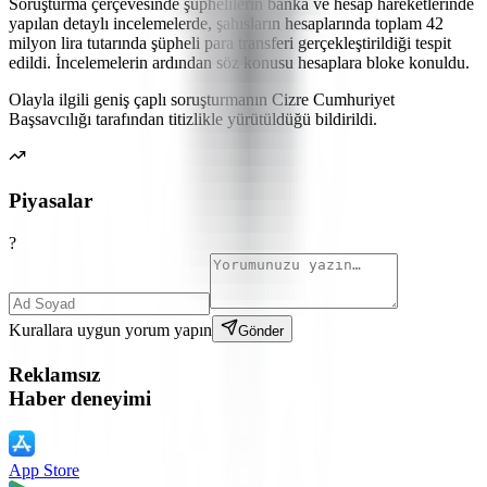
Soruşturma çerçevesinde şüphelilerin banka ve hesap hareketlerinde
yapılan detaylı incelemelerde, şahısların hesaplarında toplam 42
milyon lira tutarında şüpheli para transferi gerçekleştirildiği tespit
edildi. İncelemelerin ardından söz konusu hesaplara bloke konuldu.
Olayla ilgili geniş çaplı soruşturmanın Cizre Cumhuriyet
Başsavcılığı tarafından titizlikle yürütüldüğü bildirildi.
Piyasalar
?
Kurallara uygun yorum yapın
Gönder
Reklamsız
Haber deneyimi
App Store