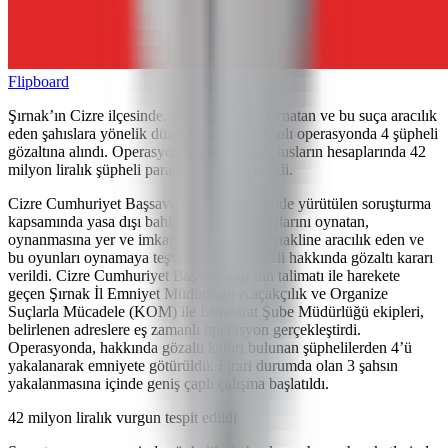
Flipboard
Şırnak’ın Cizre ilçesinde, yasa dışı bahis oynatan ve bu suça aracılık
eden şahıslara yönelik düzenlenen eş zamanlı operasyonda 4 şüpheli
gözaltına alındı. Operasyon kapsamında şahısların hesaplarında 42
milyon liralık şüpheli para trafiği tespit edildi.
Cizre Cumhuriyet Başsavcılığı koordinesinde yürütülen soruşturma
kapsamında yasa dışı bahis veya şans oyunlarını oynatan,
oynanmasına yer ve imkan sağlayan, para nakline aracılık eden ve
bu oyunları oynamaya teşvik eden 7 şüpheli hakkında gözaltı kararı
verildi. Cizre Cumhuriyet Başsavcılığı’nın talimatı ile harekete
geçen Şırnak İl Emniyet Müdürlüğü Kaçakçılık ve Organize
Suçlarla Mücadele (KOM) ile İstihbarat Şube Müdürlüğü ekipleri,
belirlenen adreslere eş zamanlı operasyon gerçekleştirdi.
Operasyonda, hakkında gözaltı kararı bulunan şüphelilerden 4’ü
yakalanarak emniyete götürüldü. Firari durumda olan 3 şahsın
yakalanmasına içinde geniş çaplı çalışma başlatıldı.
42 milyon liralık vurgun tespit edildi