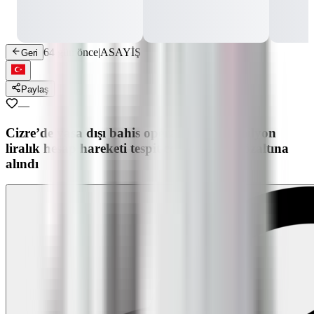
64 gün önce
|
ASAYİŞ
Geri
Paylaş
—
Cizre’de yasa dışı bahis operasyonu: 42 milyon
liralık hesap hareketi tespit edildi, 4 kişi gözaltına
alındı