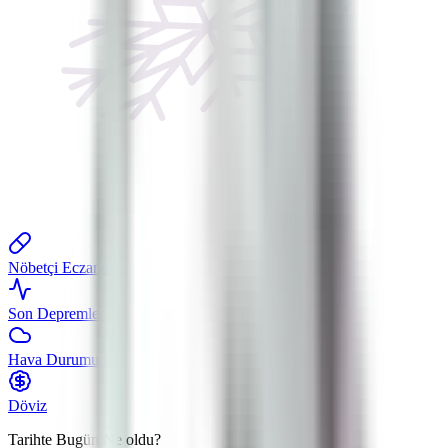
Nöbetçi Eczane
Son Depremler
Hava Durumu
Döviz
Tarihte Bugün
Ne oldu?