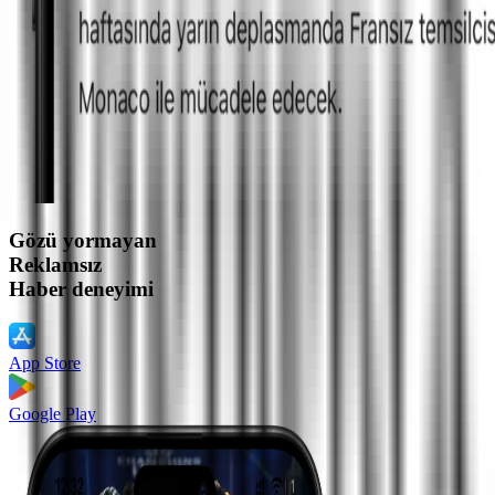
Gözü yormayan
Reklamsız
Haber deneyimi
App Store
Google Play