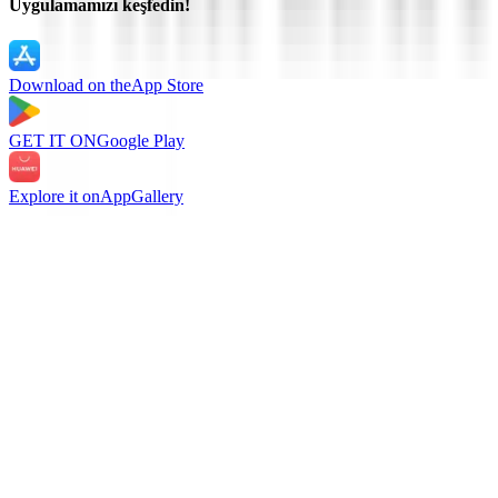
Uygulamamızı keşfedin!
Download on the
App Store
GET IT ON
Google Play
Explore it on
AppGallery