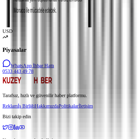
USD
Piyasalar
WhatsApp İhbar Hattı
0533 443 49 78
Tarafsız, hızlı ve güvenilir haber platformu.
Reklam
İş Birliği
Hakkımızda
Politikalar
İletişim
Bizi takip edin