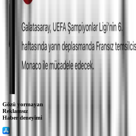
Gözü yormayan
Reklamsız
Haber deneyimi