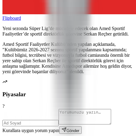
Flipboard
Yeni sezonda Süper Lig’de mücadele edecek olan Amed Sportif
Faaliyetler’de sportif direktörlük görevine Serkan Reçber getirildi.
Amed Sportif Faaliyetler Kulübü’nden yapılan açıklamada,
"Kulübümüz 2026-2027 sezonu sportif yapılanması kapsamında;
futbol bilgisi, tecrübesi ve vizyonuyla futbol camiasında önemli bir
yere sahip olan Serkan Reçber ile sportif direktörlük görevi için
anlaşma sağlamıştır. Kendisine Amedspor ailemize hoş geldin diyor,
yeni görevinde başarılar diliyoruz" denildi.
Piyasalar
?
Kurallara uygun yorum yapın
Gönder