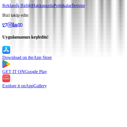
Reklam
İş Birliği
Hakkımızda
Politikalar
İletişim
Bizi takip edin
Uygulamamızı keşfedin!
Download on the
App Store
GET IT ON
Google Play
Explore it on
AppGallery