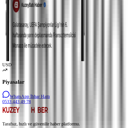
USD
Piyasalar
WhatsApp İhbar Hattı
0533 443 49 78
Tarafsız, hızlı ve güvenilir haber platformu.