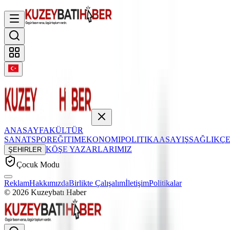
ANASAYFA
KÜLTÜR
SANAT
SPOR
EĞITIM
EKONOMI
POLITIKA
ASAYIŞ
SAĞLIK
Ç
KÖŞE YAZARLARIMIZ
ŞEHIRLER
Çocuk Modu
Reklam
Hakkımızda
Birlikte Çalışalım
İletişim
Politikalar
©
2026
Kuzeybatı Haber