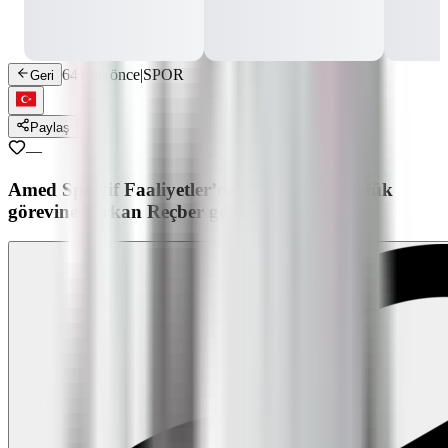
64 gün önce
|
SPOR
Geri
Paylaş
—
Amed Sportif Faaliyetler’de sportif direktörlük
görevine Serkan Reçber getirildi