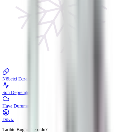
Nöbetçi Eczane
Son Depremler
Hava Durumu
Döviz
Tarihte Bugün
Ne oldu?