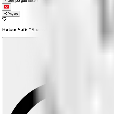
66 gün önce
|
SPOR
Geri
Paylaş
—
Hakan Safi: "Suarez’i, seçildiğimiz takdirde gelecek 