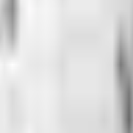
sezon Fenerbahçe formasıyla izleyeceğiz"