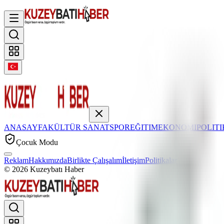
ANASAYFA
KÜLTÜR SANAT
SPOR
EĞITIM
EKONOMI
POLIT
Çocuk Modu
Reklam
Hakkımızda
Birlikte Çalışalım
İletişim
Politikalar
©
2026
Kuzeybatı Haber