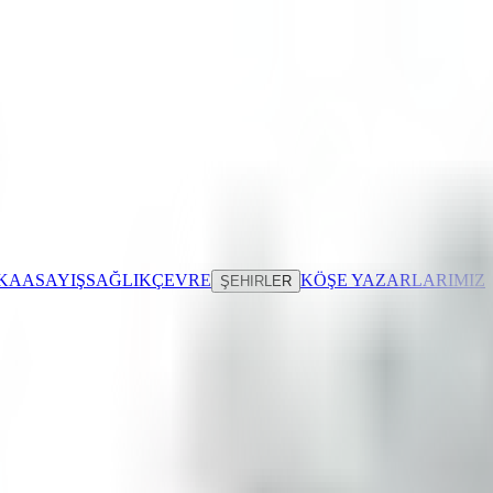
IKA
ASAYIŞ
SAĞLIK
ÇEVRE
KÖŞE YAZARLARIMIZ
ŞEHIRLER