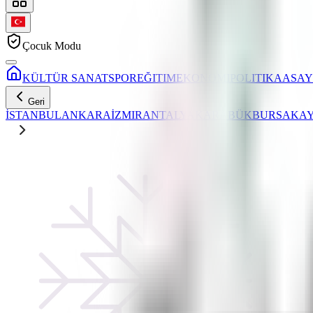
Çocuk Modu
KÜLTÜR SANAT
SPOR
EĞITIM
EKONOMI
POLITIKA
ASAY
Geri
İSTANBUL
ANKARA
İZMIR
ANTALYA
KARABÜK
BURSA
KAY