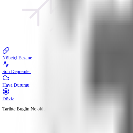
Nöbetçi Eczane
Son Depremler
Hava Durumu
Döviz
Tarihte Bugün
Ne oldu?