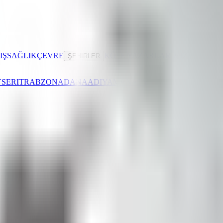
IŞ
SAĞLIK
ÇEVRE
KÖŞE YAZARLARIMIZ
ŞEHIRLER
SERI
TRABZON
ADANA
ADIYAMAN
AFYONKARAHISAR
AĞR