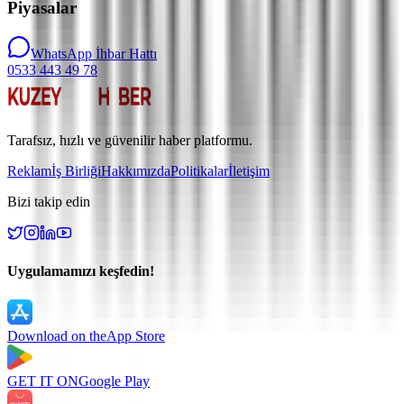
Piyasalar
WhatsApp İhbar Hattı
0533 443 49 78
Tarafsız, hızlı ve güvenilir haber platformu.
Reklam
İş Birliği
Hakkımızda
Politikalar
İletişim
Bizi takip edin
Uygulamamızı keşfedin!
Download on the
App Store
GET IT ON
Google Play