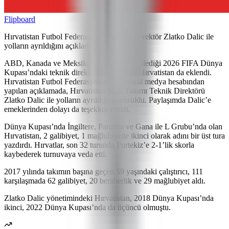
Flipboard
Hırvatistan Futbol Federasyonu, Teknik Direktör Zlatko Dalic ile
yolların ayrıldığını açıkladı.
ABD, Kanada ve Meksika’nın ortak düzenlediği 2026 FIFA Dünya
Kupası’ndaki teknik direktör ayrılıklarına Hırvatistan da eklendi.
Hırvatistan Futbol Federasyonu’nun sosyal medya hesabından
yapılan açıklamada, Hırvatistan Milli Takımı Teknik Direktörü
Zlatko Dalic ile yolların ayrıldığı duyuruldu. Paylaşımda Dalic’e
emeklerinden dolayı da teşekkür edildi.
Dünya Kupası’nda İngiltere, Panama ve Gana ile L Grubu’nda olan
Hırvatistan, 2 galibiyet, 1 mağlubiyetle ikinci olarak adını bir üst tura
yazdırdı. Hırvatlar, son 32 turunda Portekiz’e 2-1’lik skorla
kaybederek turnuvaya veda etti.
2017 yılında takımın başına geçen 59 yaşındaki çalıştırıcı, 111
karşılaşmada 62 galibiyet, 20 beraberlik ve 29 mağlubiyet aldı.
Zlatko Dalic yönetimindeki Hırvatistan, 2018 Dünya Kupası’nda
ikinci, 2022 Dünya Kupası’nda da üçüncü olmuştu.