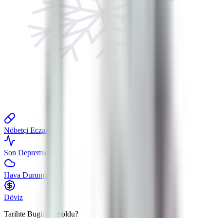
Nöbetçi Eczane
Son Depremler
Hava Durumu
Döviz
Tarihte Bugün
Ne oldu?