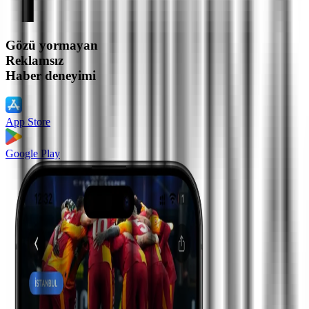
Gözü yormayan
Reklamsız
Haber deneyimi
App Store
Google Play