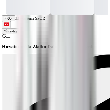
32 gün önce
|
SPOR
Geri
Paylaş
—
Hırvatistan’da Zlatko Dalic dönemi sona erdi