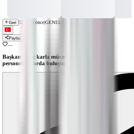
523 gün önce
|
GENEL
Geri
Paylaş
—
Başkan Genç karla mücadelede görev alan
personelle iftarda buluştu