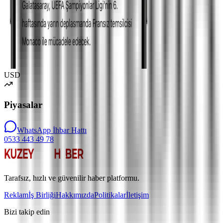
USD
Piyasalar
WhatsApp İhbar Hattı
0533 443 49 78
Tarafsız, hızlı ve güvenilir haber platformu.
Reklam
İş Birliği
Hakkımızda
Politikalar
İletişim
Bizi takip edin