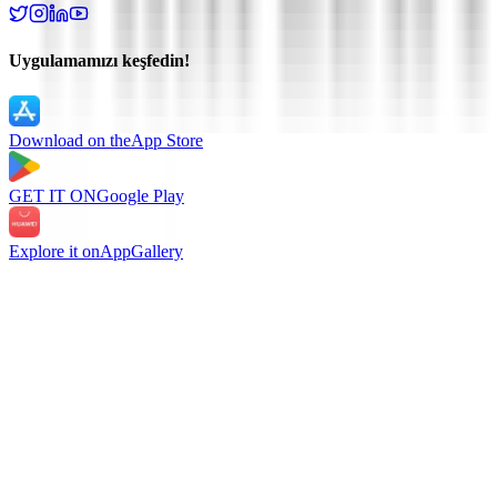
Uygulamamızı keşfedin!
Download on the
App Store
GET IT ON
Google Play
Explore it on
AppGallery