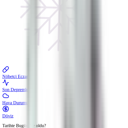
Nöbetçi Eczane
Son Depremler
Hava Durumu
Döviz
Tarihte Bugün
Ne oldu?