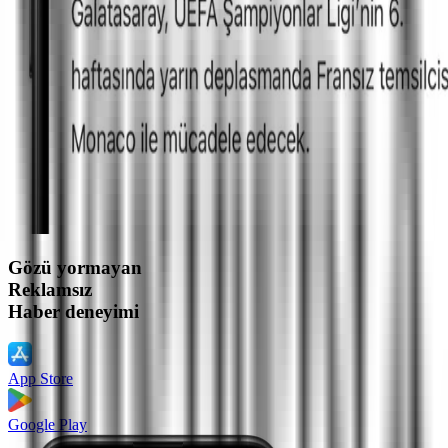
Gözü yormayan
Reklamsız
Haber deneyimi
App Store
Google Play