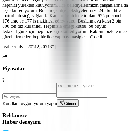
hepinizi yürekten kutluyorum. İlçe belediyelerimizin çalışanlarına da
teşekkür ediyorum. Bu süreçte ilçe belediyelerimize 245 bin litre
motorin desteği sağladık. Karla mücadelede toplam 975 personel,
176 araç ve 177 iş makinesi görev yaptı. Buzlanmaya karşı 2 bin
800 ton tuz kullanıldı. Hepinizin emeği kutsal, bu büyük
fedakârlığınız için hepinize teşekkür ediyorum. Rabbim bizlere nice
güzel hizmetleri hep birlikte yapmayı nasip etsin" dedi.
[gallery ids="20512,20513"]
Piyasalar
?
Kurallara uygun yorum yapın
Gönder
Reklamsız
Haber deneyimi