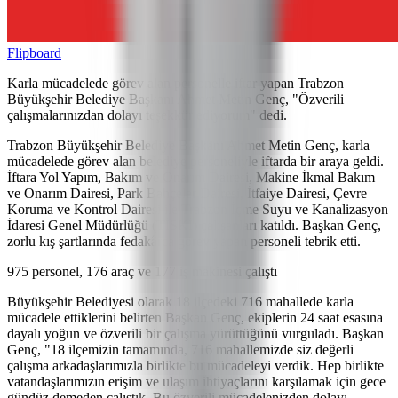
Flipboard
Karla mücadelede görev alan personelle iftar yapan Trabzon
Büyükşehir Belediye Başkanı Ahmet Metin Genç, "Özverili
çalışmalarınızdan dolayı teşekkür ediyorum" dedi.
Trabzon Büyükşehir Belediye Başkanı Ahmet Metin Genç, karla
mücadelede görev alan belediye personeliyle iftarda bir araya geldi.
İftara Yol Yapım, Bakım ve Onarım Dairesi, Makine İkmal Bakım
ve Onarım Dairesi, Park Bahçeler Dairesi, İtfaiye Dairesi, Çevre
Koruma ve Kontrol Dairesi ile Trabzon İçme Suyu ve Kanalizasyon
İdaresi Genel Müdürlüğü (TİSKİ) çalışanları katıldı. Başkan Genç,
zorlu kış şartlarında fedakârca görev yapan personeli tebrik etti.
975 personel, 176 araç ve 177 iş makinesi çalıştı
Büyükşehir Belediyesi olarak 18 ilçedeki 716 mahallede karla
mücadele ettiklerini belirten Başkan Genç, ekiplerin 24 saat esasına
dayalı yoğun ve özverili bir çalışma yürüttüğünü vurguladı. Başkan
Genç, "18 ilçemizin tamamında, 716 mahallemizde siz değerli
çalışma arkadaşlarımızla birlikte bu mücadeleyi verdik. Hep birlikte
vatandaşlarımızın erişim ve ulaşım ihtiyaçlarını karşılamak için gece
gündüz demeden çalıştık. Bu özverili mücadelenizden dolayı