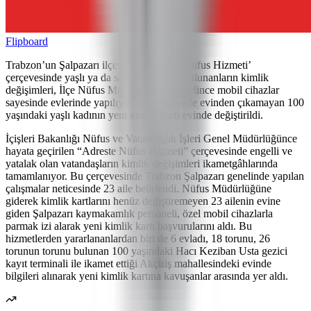
Flipboard
Trabzon’un Şalpazarı ilçesinde ’Adreste Nüfus Hizmeti’
çerçevesinde yaşlı ya da sağlık sorunları bulunanların kimlik
değişimleri, İlçe Nüfus Müdürlüğü personelince mobil cihazlar
sayesinde evlerinde yapılıyor. Bu çerçevede evinden çıkamayan 100
yaşındaki yaşlı kadının yeni kimlik kartı evinde değiştirildi.
İçişleri Bakanlığı Nüfus ve Vatandaşlık İşleri Genel Müdürlüğünce
hayata geçirilen “Adreste Nüfus Hizmeti” çerçevesinde engelli ve
yatalak olan vatandaşların kimlik değişimleri ikametgâhlarında
tamamlanıyor. Bu çerçevesinde Trabzon Şalpazarı genelinde yapılan
çalışmalar neticesinde 23 aile belirlendi. Nüfus Müdürlüğüne
giderek kimlik kartlarını henüz değiştiremeyen 23 ailenin evine
giden Şalpazarı kaymakamlık personeli, özel mobil cihazlarla
parmak izi alarak yeni kimlik kartı başvurularını aldı. Bu
hizmetlerden yararlananlardan biri de 6 evladı, 18 torunu, 26
torunun torunu bulunan 100 yaşındaki Hacı Keziban Usta gezici
kayıt terminali ile ikamet ettiği Akçiriş mahallesindeki evinde
bilgileri alınarak yeni kimlik kartına kavuşanlar arasında yer aldı.