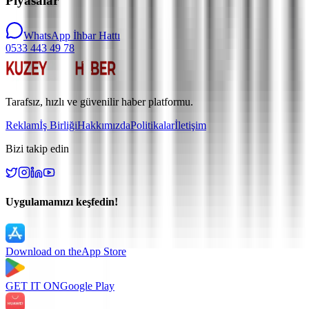
Piyasalar
WhatsApp İhbar Hattı
0533 443 49 78
Tarafsız, hızlı ve güvenilir haber platformu.
Reklam
İş Birliği
Hakkımızda
Politikalar
İletişim
Bizi takip edin
Uygulamamızı keşfedin!
Download on the
App Store
GET IT ON
Google Play