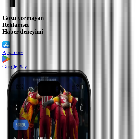
Gözü yormayan
Reklamsız
Haber deneyimi
App Store
Google Play