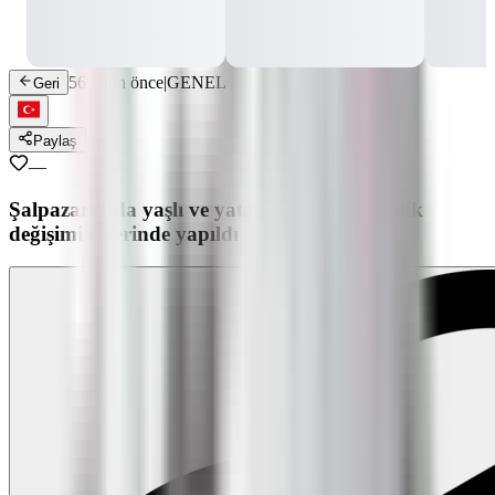
562 gün önce
|
GENEL
Geri
Paylaş
—
Şalpazarı’nda yaşlı ve yatalak 23 kişin kimlik
değişimi evlerinde yapıldı