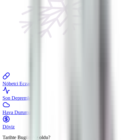
Nöbetçi Eczane
Son Depremler
Hava Durumu
Döviz
Tarihte Bugün
Ne oldu?