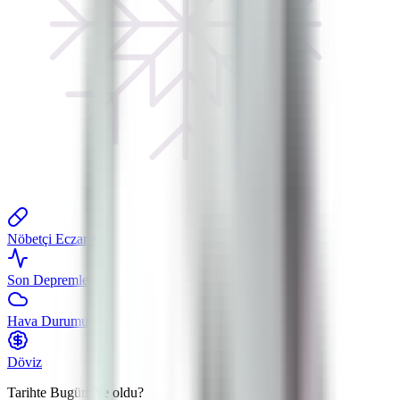
Nöbetçi Eczane
Son Depremler
Hava Durumu
Döviz
Tarihte Bugün
Ne oldu?