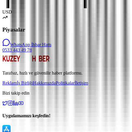
USD
Piyasalar
WhatsApp İhbar Hattı
0533 443 49 78
Tarafsız, hızlı ve güvenilir haber platformu.
Reklam
İş Birliği
Hakkımızda
Politikalar
İletişim
Bizi takip edin
Uygulamamızı keşfedin!