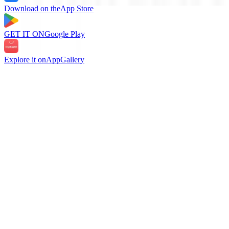
Download on the
App Store
GET IT ON
Google Play
Explore it on
AppGallery