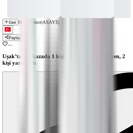
69 gün önce
|
ASAYİŞ
Geri
Paylaş
—
Uşak’ta feci kazada 1 kişi hayatını kaybederken, 2
kişi yaralandı