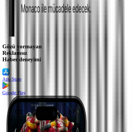
Gözü yormayan
Reklamsız
Haber deneyimi
App Store
Google Play