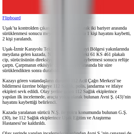
Flipboard
Uşak’ta kontrolden çıkan cipin refüje çarparak iki bariyer arasında
sürüklenmesi sonucu meydana gelen kazada 1 kişi hayatını kaybetti,
2 kişi yaralandı.
Uşak-İzmir Karayolu Tekstil Organize Sanayi Bölgesi yakınlarında
meydana gelen kazada, N.Ş. (34) idaresindeki 61 KS 461 plakalı
cip, sürücüsünün direksiyon hakimiyetini kaybetmesi sonucu refüje
çarptı. Çarpmanın etkisiyle cip iki bariyer arasında bir süre
sürüklendikten sonra durabildi.
Kazayı gören vatandaşların durumu 112 Acil Çağrı Merkezi’ne
bildirmesi üzerine bölgeye 112 Sağlık, polis, jandarma ve itfaiye
ekipleri sevk edildi. Olay yerine gelen 112 Sağlık ekiplerince
yapılan ilk incelemede, araçta yolcu olarak bulunan Avni Ş. (43)’nin
hayatını kaybettiği belirlendi.
Kazada yaralanan sürücü N.Ş. ile yolcu konumunda bulunan G.Ş.
(30), ise 112 Sağlık ekiplerince Uşak Eğitim ve Araştırma
Hastanesi’ne kaldırıldı.
Olay yerinde yapılan incelemelerin ardından Avni Ş.’nin cenazesi de