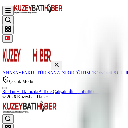
ANASAYFA
KÜLTÜR SANAT
SPOR
EĞITIM
EKONOMI
POLIT
Çocuk Modu
Reklam
Hakkımızda
Birlikte Çalışalım
İletişim
Politikalar
©
2026
Kuzeybatı Haber