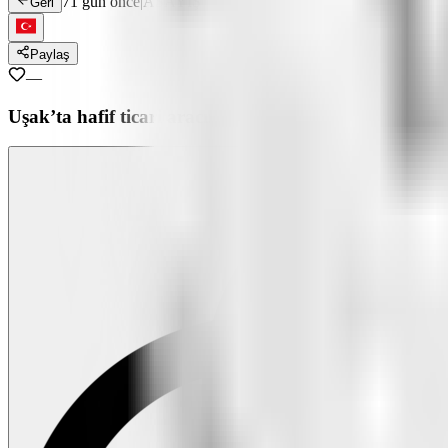
71 gün önce
|
ASAYİŞ
Geri
Paylaş
—
Uşak’ta hafif ticari aracın çarptığı 4 yaşındaki çocuk