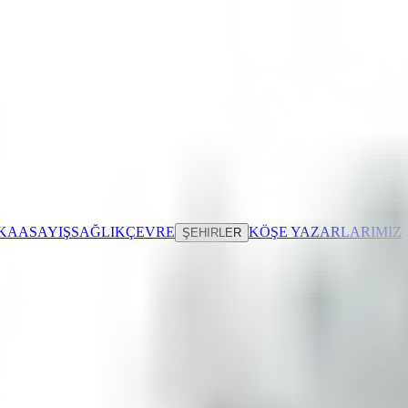
IKA
ASAYIŞ
SAĞLIK
ÇEVRE
KÖŞE YAZARLARIMIZ
ŞEHIRLER