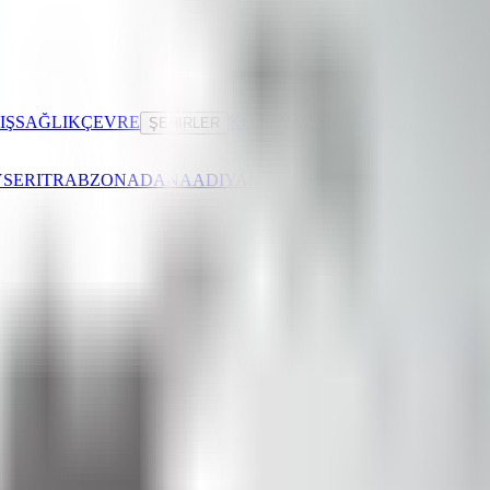
IŞ
SAĞLIK
ÇEVRE
KÖŞE YAZARLARIMIZ
ŞEHIRLER
SERI
TRABZON
ADANA
ADIYAMAN
AFYONKARAHISAR
AĞR