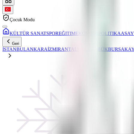
Çocuk Modu
KÜLTÜR SANAT
SPOR
EĞITIM
EKONOMI
POLITIKA
ASAY
Geri
İSTANBUL
ANKARA
İZMIR
ANTALYA
KARABÜK
BURSA
KAY