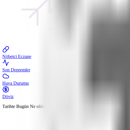
Nöbetçi Eczane
Son Depremler
Hava Durumu
Döviz
Tarihte Bugün
Ne oldu?