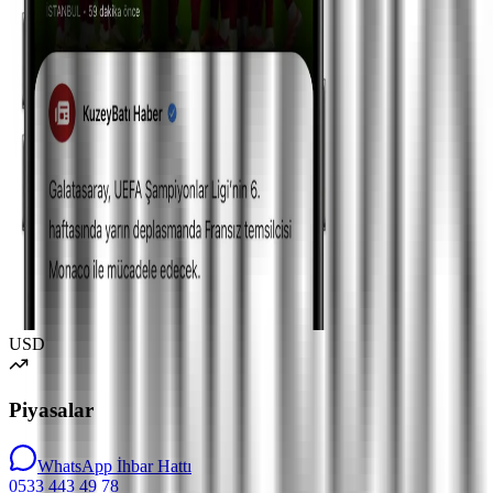
USD
Piyasalar
WhatsApp İhbar Hattı
0533 443 49 78