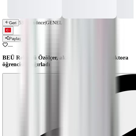
536 gün önce
|
GENEL
Geri
Paylaş
—
BEÜ Rektörü Özölçer, akademisyenleri ve doktora
öğrencisini ağırladı