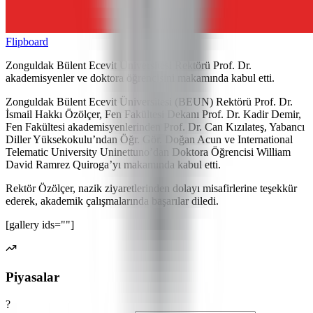
Flipboard
Zonguldak Bülent Ecevit Üniversitesi Rektörü Prof. Dr.
akademisyenler ve doktora öğrencisini makamında kabul etti.
Zonguldak Bülent Ecevit Üniversitesi (BEUN) Rektörü Prof. Dr.
İsmail Hakkı Özölçer, Fen Fakültesi Dekanı Prof. Dr. Kadir Demir,
Fen Fakültesi akademisyenlerinden Prof. Dr. Can Kızılateş, Yabancı
Diller Yüksekokulu’ndan Öğr. Gör. Doğan Acun ve International
Telematic University Uninettuno’dan Doktora Öğrencisi William
David Ramrez Quiroga’yı makamında kabul etti.
Rektör Özölçer, nazik ziyaretlerinden dolayı misafirlerine teşekkür
ederek, akademik çalışmalarında başarılar diledi.
[gallery ids=""]
Piyasalar
?