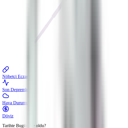
Nöbetçi Eczane
Son Depremler
Hava Durumu
Döviz
Tarihte Bugün
Ne oldu?