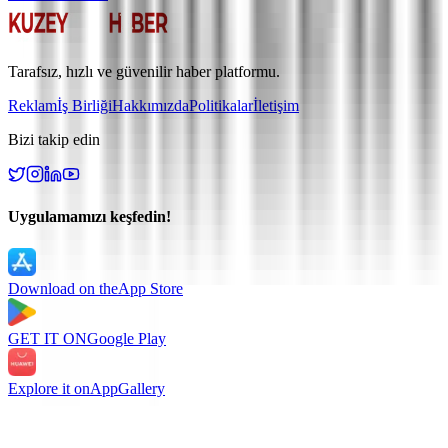
Tarafsız, hızlı ve güvenilir haber platformu.
Reklam
İş Birliği
Hakkımızda
Politikalar
İletişim
Bizi takip edin
Uygulamamızı keşfedin!
Download on the
App Store
GET IT ON
Google Play
Explore it on
AppGallery