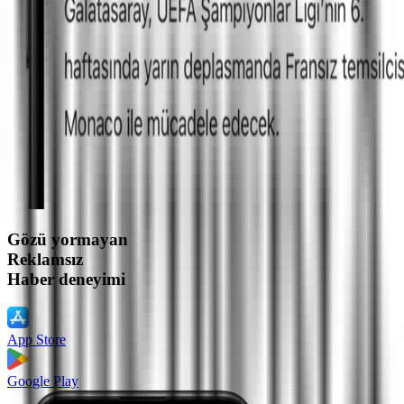
Gözü yormayan
Reklamsız
Haber deneyimi
App Store
Google Play