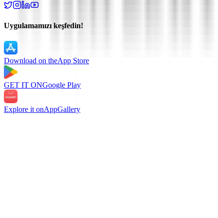
Uygulamamızı keşfedin!
Download on the
App Store
GET IT ON
Google Play
Explore it on
AppGallery