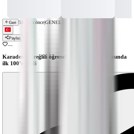
548 gün önce
|
GENEL
Geri
Paylaş
—
Karadeniz Ereğlili öğrenci siber zeka yarışmasında
ilk 100’e girdi