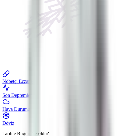
Nöbetçi Eczane
Son Depremler
Hava Durumu
Döviz
Tarihte Bugün
Ne oldu?