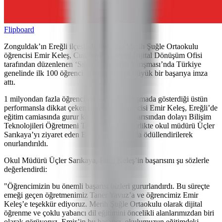
Flipboard
Zonguldak’ın Ereğli ilçesinde bulunan Merih Şuğle Ortaokulu
öğrencisi Emir Keleş, Cumhurbaşkanlığı Dijital Dönüşüm Ofisi
tarafından düzenlenen ‘Siber Zeka Bilgi Yarışması’nda Türkiye
genelinde ilk 100 öğrenci arasına girerek büyük bir başarıya imza
attı.
1 milyondan fazla öğrencinin katıldığı yarışmada gösterdiği üstün
performansla dikkat çeken 6-B sınıfı öğrencisi Emir Keleş, Ereğli’de
eğitim camiasında gurur kaynağı oldu. Başarısından dolayı Bilişim
Teknolojileri Öğretmeni Taner Yavuz ile birlikte okul müdürü Üçler
Sarıkaya’yı ziyaret eden Emir Keleş, burada ödüllendirilerek
onurlandırıldı.
Okul Müdürü Üçler Sarıkaya, Emir Keleş’in başarısını şu sözlerle
değerlendirdi:
"Öğrencimizin bu önemli başarısı bizleri gururlandırdı. Bu süreçte
emeği geçen öğretmenimiz Taner Yavuz’a ve öğrencimiz Emir
Keleş’e teşekkür ediyoruz. Merih Şuğle Ortaokulu olarak dijital
öğrenme ve çoklu yabancı dil eğitimini öncelikli alanlarımızdan biri
olarak görüyoruz. Emir’in bu başarısı, okulumuzun eğitimdeki