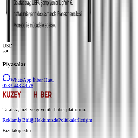
USD
Piyasalar
WhatsApp İhbar Hattı
0533 443 49 78
Tarafsız, hızlı ve güvenilir haber platformu.
Reklam
İş Birliği
Hakkımızda
Politikalar
İletişim
Bizi takip edin